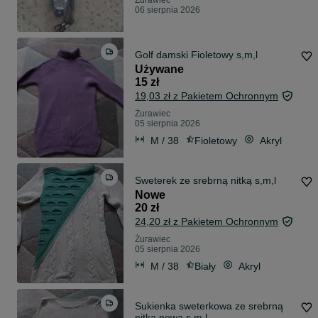
Żurawiec
06 sierpnia 2026
Golf damski Fioletowy s,m,l
Używane
15 zł
19,03 zł z Pakietem Ochronnym
Żurawiec
05 sierpnia 2026
M / 38
Fioletowy
Akryl
Sweterek ze srebrną nitką s,m,l
Nowe
20 zł
24,20 zł z Pakietem Ochronnym
Żurawiec
05 sierpnia 2026
M / 38
Biały
Akryl
Sukienka sweterkowa ze srebrną
nitką nowa s,m,l