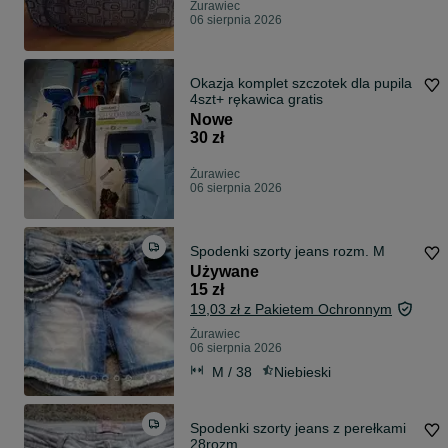
Żurawiec
06 sierpnia 2026
Okazja komplet szczotek dla pupila
4szt+ rękawica gratis
Nowe
30 zł
Żurawiec
06 sierpnia 2026
Spodenki szorty jeans rozm. M
Używane
15 zł
19,03 zł z Pakietem Ochronnym
Żurawiec
06 sierpnia 2026
M / 38
Niebieski
Spodenki szorty jeans z perełkami
28rozm