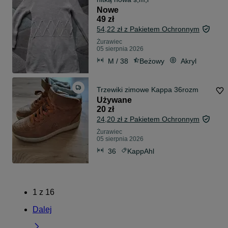
Nowe
49 zł
54,22 zł z Pakietem Ochronnym
Żurawiec
05 sierpnia 2026
M / 38
Beżowy
Akryl
Trzewiki zimowe Kappa 36rozm
Używane
20 zł
24,20 zł z Pakietem Ochronnym
Żurawiec
05 sierpnia 2026
36
KappAhl
1
z
16
Dalej