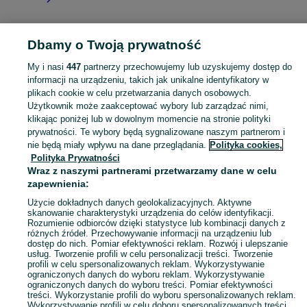
Dbamy o Twoją prywatność
Strona główna
Warmińsko-mazurskie
Żurawiec
My i nasi
447
partnerzy przechowujemy lub uzyskujemy dostęp do
informacji na urządzeniu, takich jak unikalne identyfikatory w
KATEGORIA
plikach cookie w celu przetwarzania danych osobowych.
Użytkownik może zaakceptować wybory lub zarządzać nimi,
Skorzystaj z największego serwisu ogłoszeniowego - Żurawiec i okolice! Kupuj to, czego pragniesz i sprzedawaj to, czego już nie potrzebujesz!
Zobacz Więc
klikając poniżej lub w dowolnym momencie na stronie polityki
prywatności. Te wybory będą sygnalizowane naszym partnerom i
nie będą miały wpływu na dane przeglądania.
Polityka cookies,
Mapa kategorii
Polityka Prywatności
Mapa miejscowości
Wraz z naszymi partnerami przetwarzamy dane w celu
zapewnienia:
Mapa ministron
Popularne wyszukiwania
Użycie dokładnych danych geolokalizacyjnych. Aktywne
skanowanie charakterystyki urządzenia do celów identyfikacji.
Rozumienie odbiorców dzięki statystyce lub kombinacji danych z
różnych źródeł. Przechowywanie informacji na urządzeniu lub
dostęp do nich. Pomiar efektywności reklam. Rozwój i ulepszanie
usług. Tworzenie profili w celu personalizacji treści. Tworzenie
profili w celu spersonalizowanych reklam. Wykorzystywanie
ograniczonych danych do wyboru reklam. Wykorzystywanie
ograniczonych danych do wyboru treści. Pomiar efektywności
treści. Wykorzystanie profili do wyboru spersonalizowanych reklam.
Wykorzystywanie profili w celu doboru spersonalizowanych treści.