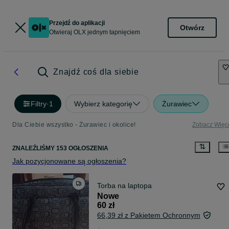
Przejdź do aplikacji
Otwórz
Otwieraj OLX jednym tapnięciem
Znajdź coś dla siebie
Filtry
·
1
Wybierz kategorię
Żurawiec
Dla Ciebie wszystko - Żurawiec i okolice!
Zobacz Więc
ZNALEŹLIŚMY 153 OGŁOSZENIA
Jak pozycjonowane są ogłoszenia?
Torba na laptopa
Nowe
60 zł
66,39 zł z Pakietem Ochronnym