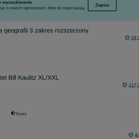
to wyszukiwanie
Zapisz
ać o nowych ogłoszeniach, które do niego pasują.
a geografii 3 zakres rozszerzony
29,
el Bill Kaulitz XL/XXL
117,
Szary
4