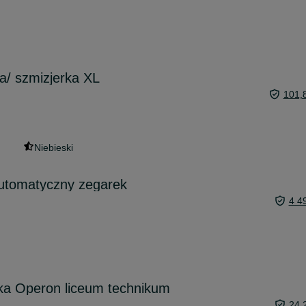
a/ szmizjerka XL
101,
Niebieski
utomatyczny zegarek
4 4
ka Operon liceum technikum
24,