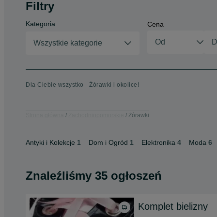
Filtry
Kategoria
Cena
Wszystkie kategorie
Dla Ciebie wszystko - Żórawki i okolice!
Strona główna
Zachodniopomorskie
Żórawki
Antyki i Kolekcje
1
Dom i Ogród
1
Elektronika
4
Moda
6
Znaleźliśmy 35 ogłoszeń
Komplet bielizny