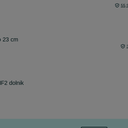
55,
o 23 cm
F2 dolnik