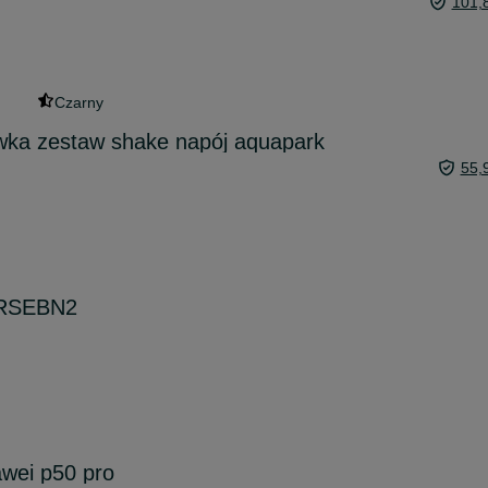
101,
Czarny
awka zestaw shake napój aquapark
55,
-RSEBN2
wei p50 pro