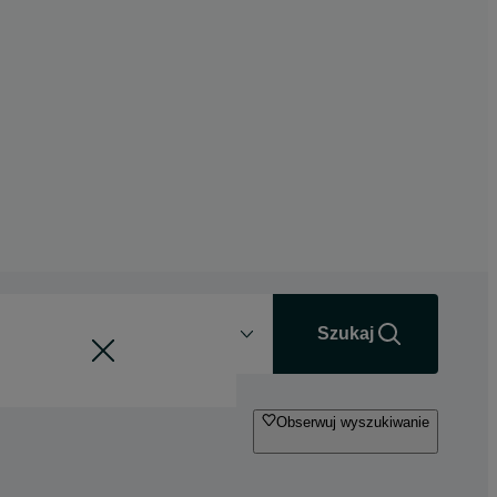
Odległość
+0 km
Szukaj
Obserwuj wyszukiwanie