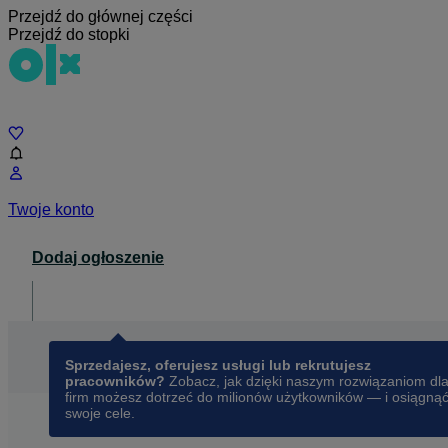
Przejdź do głównej części
Przejdź do stopki
Czat
Twoje konto
Dodaj ogłoszenie
Dla biznesu
opens in a new tab
Sprzedajesz, oferujesz usługi lub rekrutujesz
pracowników?
Zobacz, jak dzięki naszym rozwiązaniom dl
firm możesz dotrzeć do milionów użytkowników — i osiągną
swoje cele.