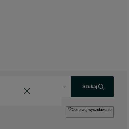
Odległość
+0 km
Szukaj
Obserwuj wyszukiwanie