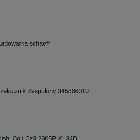
Ładowarka schaeff
rzełącznik Zespolony 345866010
bishi Colt Cz3 2005R K: 34D