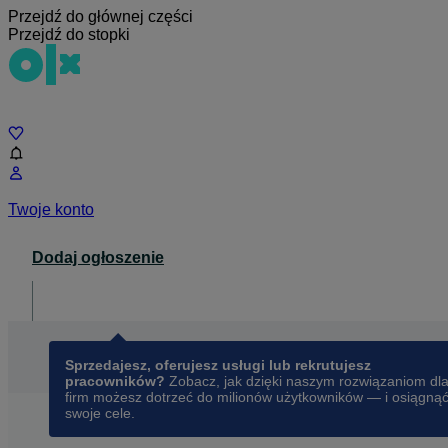
Przejdź do głównej części
Przejdź do stopki
Czat
Twoje konto
Dodaj ogłoszenie
Dla biznesu
opens in a new tab
Sprzedajesz, oferujesz usługi lub rekrutujesz
pracowników?
Zobacz, jak dzięki naszym rozwiązaniom dl
firm możesz dotrzeć do milionów użytkowników — i osiągną
swoje cele.