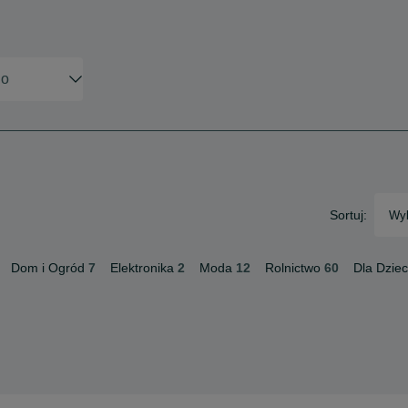
Sortuj:
Wyb
Dom i Ogród
7
Elektronika
2
Moda
12
Rolnictwo
60
Dla Dziec