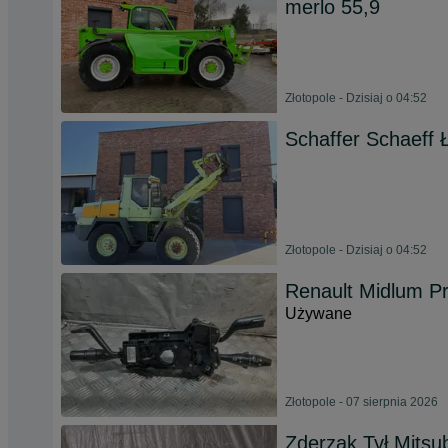
merlo 55,9
Złotopole - Dzisiaj o 04:52
Schaffer Schaeff 
Złotopole - Dzisiaj o 04:52
Renault Midlum P
Używane
Złotopole - 07 sierpnia 2026
Zderzak Tył Mitsu