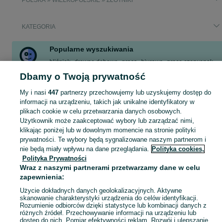
POLSKA » WIELKOPOLSKIE » ZŁOTNIKI
KATEGORIA
Popularne wyszukiwania
bliźniak
drewno dębowe
praca
biurowa
praca czerwonak
działka rod jalonek
stojak na doniczki
drewno bukowe
Dbamy o Twoją prywatność
Zobacz Więcej
My i nasi
447
partnerzy przechowujemy lub uzyskujemy dostęp do
informacji na urządzeniu, takich jak unikalne identyfikatory w
plikach cookie w celu przetwarzania danych osobowych.
Skorzystaj z największego serwisu ogłoszeniowego - Złotniki i okolice! Kupuj to, czego pragniesz i sprzedawaj to, czego już nie potrzebujesz!
Zobacz Więc
Użytkownik może zaakceptować wybory lub zarządzać nimi,
klikając poniżej lub w dowolnym momencie na stronie polityki
Mapa kategorii
prywatności. Te wybory będą sygnalizowane naszym partnerom i
nie będą miały wpływu na dane przeglądania.
Polityka cookies,
Mapa miejscowości
Polityka Prywatności
Mapa ministron
Wraz z naszymi partnerami przetwarzamy dane w celu
Popularne wyszukiwania
zapewnienia:
Użycie dokładnych danych geolokalizacyjnych. Aktywne
skanowanie charakterystyki urządzenia do celów identyfikacji.
Rozumienie odbiorców dzięki statystyce lub kombinacji danych z
różnych źródeł. Przechowywanie informacji na urządzeniu lub
dostęp do nich. Pomiar efektywności reklam. Rozwój i ulepszanie