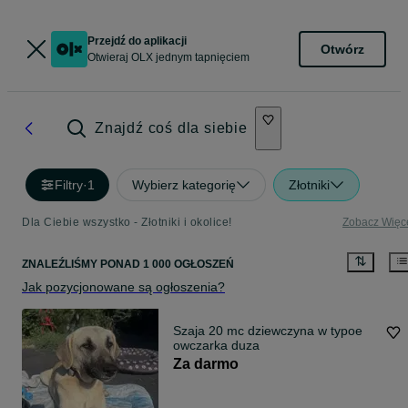
Przejdź do aplikacji
Otwórz
Otwieraj OLX jednym tapnięciem
Znajdź coś dla siebie
Filtry
·
1
Wybierz kategorię
Złotniki
Dla Ciebie wszystko - Złotniki i okolice!
Zobacz Więc
ZNALEŹLIŚMY
PONAD
1 000 OGŁOSZEŃ
Jak pozycjonowane są ogłoszenia?
Szaja 20 mc dziewczyna w typoe
owczarka duza
Za darmo