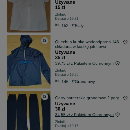
Używane
15 zł
Złotniki
Dzisiaj o 19:31
152
Biały
Quechua kurtka wodoodporna 146
składana w kostkę jak nowa
Używane
35 zł
39,73 zł z Pakietem Ochronnym
Złotniki
Dzisiaj o 19:25
146
Granatowy
Getry harcerskie granatowe 2 pary
Używane
30 zł
34,55 zł z Pakietem Ochronnym
Złotniki
Dzisiaj o 19:15