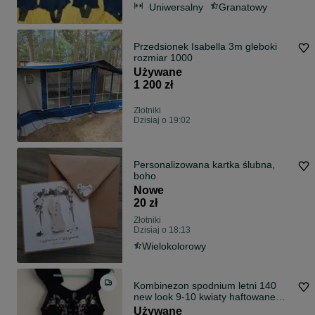
Uniwersalny
Granatowy
Przedsionek Isabella 3m gleboki
rozmiar 1000
Używane
1 200 zł
Złotniki
Dzisiaj o 19:02
Personalizowana kartka ślubna,
boho
Nowe
20 zł
Złotniki
Dzisiaj o 18:13
Wielokolorowy
Kombinezon spodnium letni 140
new look 9-10 kwiaty haftowane
wiazanie
Używane