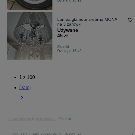
Dzisiaj o 16:12
Lampa glamour srebrna MONA ,
na 3 żarówki
Używane
45 zł
Złotniki
Dzisiaj o 15:43
1
z
100
Dalej
Strona główna
Wielkopolskie
Złotniki