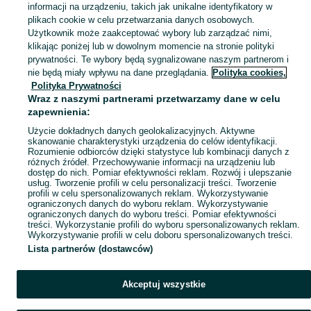
informacji na urządzeniu, takich jak unikalne identyfikatory w
KATEGORIA
plikach cookie w celu przetwarzania danych osobowych.
Użytkownik może zaakceptować wybory lub zarządzać nimi,
klikając poniżej lub w dowolnym momencie na stronie polityki
Skorzystaj z największego serwisu ogłoszeniowego - Złotniki i okolice! Kupuj to, czego pragniesz i sprzedawaj to, czego już nie potrzebujesz!
Zobacz Więc
prywatności. Te wybory będą sygnalizowane naszym partnerom i
nie będą miały wpływu na dane przeglądania.
Polityka cookies,
Mapa kategorii
Polityka Prywatności
Mapa miejscowości
Wraz z naszymi partnerami przetwarzamy dane w celu
zapewnienia:
Mapa ministron
Użycie dokładnych danych geolokalizacyjnych. Aktywne
Popularne wyszukiwania
skanowanie charakterystyki urządzenia do celów identyfikacji.
Rozumienie odbiorców dzięki statystyce lub kombinacji danych z
różnych źródeł. Przechowywanie informacji na urządzeniu lub
dostęp do nich. Pomiar efektywności reklam. Rozwój i ulepszanie
usług. Tworzenie profili w celu personalizacji treści. Tworzenie
profili w celu spersonalizowanych reklam. Wykorzystywanie
ograniczonych danych do wyboru reklam. Wykorzystywanie
ograniczonych danych do wyboru treści. Pomiar efektywności
treści. Wykorzystanie profili do wyboru spersonalizowanych reklam.
Wykorzystywanie profili w celu doboru spersonalizowanych treści.
Lista partnerów (dostawców)
Akceptuj wszystkie