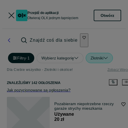
Przejdź do aplikacji
Otwórz
Otwieraj OLX jednym tapnięciem
Znajdź coś dla siebie
Filtry
·
1
Wybierz kategorię
Złotniki
Dla Ciebie wszystko - Złotniki i okolice!
Zobacz Więc
ZNALEŹLIŚMY 142 OGŁOSZENIA
Jak pozycjonowane są ogłoszenia?
Pozabieram niepotrzebne rzeczy
garaże strychy mieszkania
Używane
20 zł