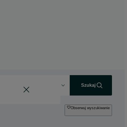
Odległość
+0 km
Szukaj
Obserwuj wyszukiwanie