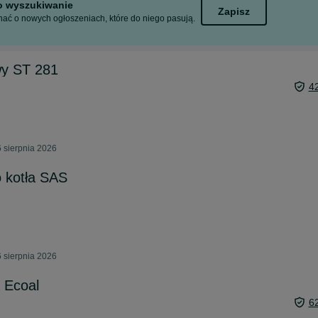
to wyszukiwanie
Zapisz
ać o nowych ogłoszeniach, które do niego pasują.
wy ST 281
4
6 sierpnia 2026
 kotła SAS
6 sierpnia 2026
a Ecoal
6