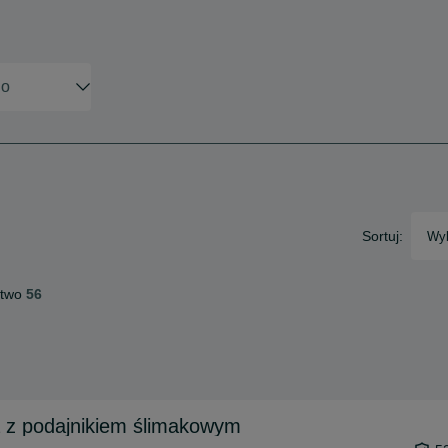
Sortuj:
Wyb
ctwo
56
a z podajnikiem ślimakowym