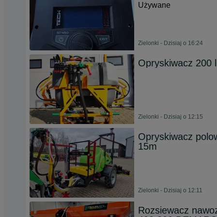
Używane
Zielonki - Dzisiaj o 16:24
Opryskiwacz 200 l
Zielonki - Dzisiaj o 12:15
Opryskiwacz polow
15m
Zielonki - Dzisiaj o 12:11
Rozsiewacz nawoz