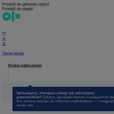
Przejdź do głównej części
Przejdź do stopki
Czat
Twoje konto
Dodaj ogłoszenie
Dla biznesu
opens in a new tab
Sprzedajesz, oferujesz usługi lub rekrutujesz
pracowników?
Zobacz, jak dzięki naszym rozwiązaniom dl
firm możesz dotrzeć do milionów użytkowników — i osiągną
swoje cele.