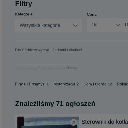
Filtry
Kategoria
Cena
Wszystkie kategorie
Dla Ciebie wszystko - Zielonki i okolice!
Strona główna
Świętokrzyskie
Zielonki
Firma i Przemysł
1
Motoryzacja
2
Dom i Ogród
12
Rolni
Znaleźliśmy 71 ogłoszeń
Sterownik do kotł