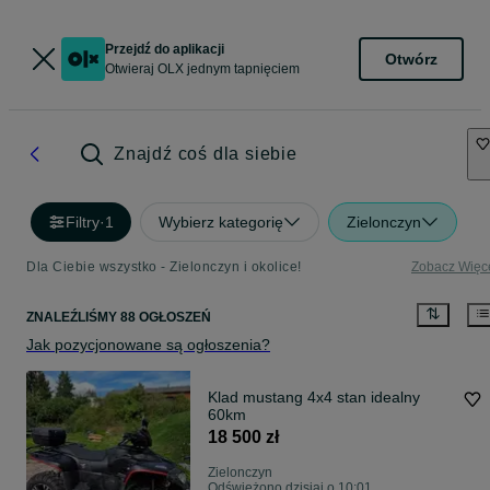
Przejdź do aplikacji
Otwórz
Otwieraj OLX jednym tapnięciem
Znajdź coś dla siebie
Filtry
·
1
Wybierz kategorię
Zielonczyn
Dla Ciebie wszystko - Zielonczyn i okolice!
Zobacz Więc
ZNALEŹLIŚMY 88 OGŁOSZEŃ
Jak pozycjonowane są ogłoszenia?
Klad mustang 4x4 stan idealny
60km
18 500 zł
Zielonczyn
Odświeżono dzisiaj o 10:01