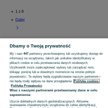
1
z
9
Dalej
Strona główna
Kujawsko-pomorskie
Zielonczyn
Dbamy o Twoją prywatność
My i nasi
447
partnerzy przechowujemy lub uzyskujemy dostęp do
KATEGORIA
informacji na urządzeniu, takich jak unikalne identyfikatory w
plikach cookie w celu przetwarzania danych osobowych.
Użytkownik może zaakceptować wybory lub zarządzać nimi,
Skorzystaj z największego serwisu ogłoszeniowego - Zielonczyn i okolice! Kupuj to, czego pragniesz i sprzedawaj to, czego już nie potrzebujesz!
Zobacz Więc
klikając poniżej lub w dowolnym momencie na stronie polityki
prywatności. Te wybory będą sygnalizowane naszym partnerom i
Mapa kategorii
nie będą miały wpływu na dane przeglądania.
Polityka cookies,
Polityka Prywatności
Mapa miejscowości
Wraz z naszymi partnerami przetwarzamy dane w celu
Mapa ministron
zapewnienia:
Popularne wyszukiwania
Użycie dokładnych danych geolokalizacyjnych. Aktywne
skanowanie charakterystyki urządzenia do celów identyfikacji.