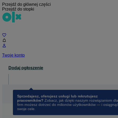
Przejdź do głównej części
Przejdź do stopki
Czat
Twoje konto
Dodaj ogłoszenie
Dla biznesu
opens in a new tab
Sprzedajesz, oferujesz usługi lub rekrutujesz
pracowników?
Zobacz, jak dzięki naszym rozwiązaniom dl
firm możesz dotrzeć do milionów użytkowników — i osiągną
swoje cele.