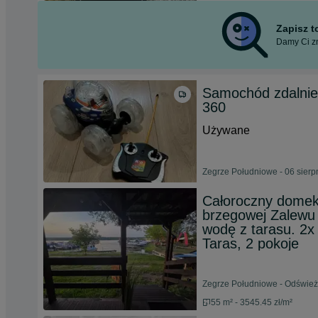
Zapisz 
Damy Ci zn
Samochód zdalnie
360
Używane
Zegrze Południowe - 06 sierp
Całoroczny domek r
brzegowej Zalewu 
wodę z tarasu. 2x
Taras, 2 pokoje
Zegrze Południowe - Odśwież
55 m² - 3545.45 zł/m²