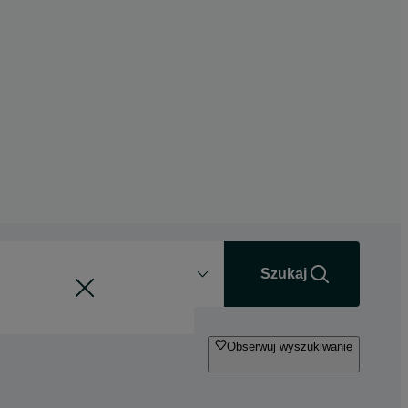
Odległość
+0 km
Szukaj
Obserwuj wyszukiwanie