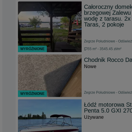
Całoroczny domek r
brzegowej Zalewu 
wodę z tarasu. 2x
Taras, 2 pokoje
Zegrze Południowe - Odśwież
WYRÓŻNIONE
55 m² - 3545.45 zł/m²
Chodnik Rocco D
Nowe
Zegrze Południowe - Odśwież
WYRÓŻNIONE
Łódź motorowa Sti
Penta 5.0 GXI 27
Używane