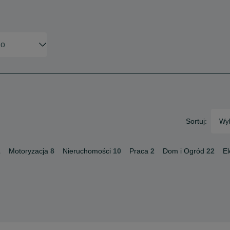
Sortuj:
Wyb
1
Motoryzacja
8
Nieruchomości
10
Praca
2
Dom i Ogród
22
El