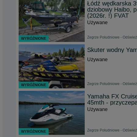
Łódź wędkarska 390
dziobowy Haibo, p
(2026r. !) FVAT
Używane
Zegrze Południowe - Odśwież
WYRÓŻNIONE
Skuter wodny Ya
Używane
Zegrze Południowe - Odśwież
WYRÓŻNIONE
Yamaha FX Cruise
45mth - przyczepa
Używane
Zegrze Południowe - Odśwież
WYRÓŻNIONE