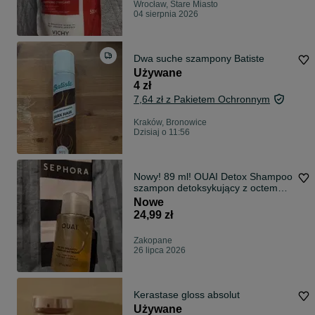
Wrocław, Stare Miasto
04 sierpnia 2026
Dwa suche szampony Batiste
Używane
4 zł
7,64 zł z Pakietem Ochronnym
Kraków, Bronowice
Dzisiaj o 11:56
Nowy! 89 ml! OUAI Detox Shampoo
szampon detoksykujący z octem
jabłkowym wszystkie typy włosów
Nowe
SEPHORA
24,99 zł
Zakopane
26 lipca 2026
Kerastase gloss absolut
Używane