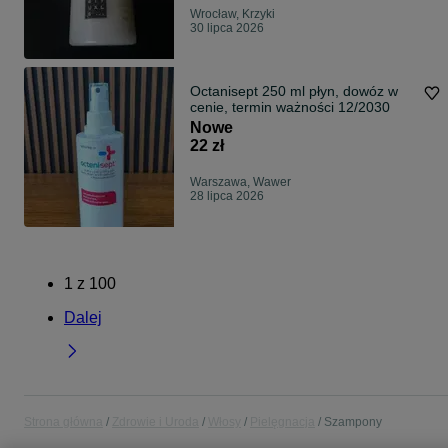
Wrocław, Krzyki
30 lipca 2026
Octanisept 250 ml płyn, dowóz w
cenie, termin ważności 12/2030
Nowe
22 zł
Warszawa, Wawer
28 lipca 2026
1
z
100
Dalej
Strona główna
Zdrowie i Uroda
Włosy
Pielęgnacja
Szampony