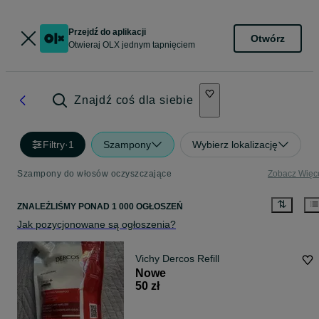
Przejdź do aplikacji
Otwórz
Otwieraj OLX jednym tapnięciem
Znajdź coś dla siebie
Filtry
·
1
Szampony
Wybierz lokalizację
Szampony do włosów oczyszczające
Zobacz Więc
ZNALEŹLIŚMY
PONAD
1 000 OGŁOSZEŃ
Jak pozycjonowane są ogłoszenia?
Vichy Dercos Refill
Nowe
50 zł