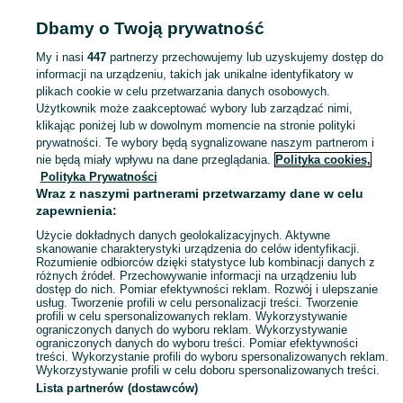
POLSKA
Dbamy o Twoją prywatność
My i nasi
447
partnerzy przechowujemy lub uzyskujemy dostęp do
KATEGORIA
informacji na urządzeniu, takich jak unikalne identyfikatory w
plikach cookie w celu przetwarzania danych osobowych.
Użytkownik może zaakceptować wybory lub zarządzać nimi,
Zobacz Więc
Sprzedaż szamponów w Polsce ▶️ nawilżające, do farbowanych, na wypadanie, łupież, porost włosów ☝ Przeglądaj ogłoszenia w atrakcyjnych cenach na OLX.pl!
klikając poniżej lub w dowolnym momencie na stronie polityki
prywatności. Te wybory będą sygnalizowane naszym partnerom i
nie będą miały wpływu na dane przeglądania.
Polityka cookies,
Mapa kategorii
Polityka Prywatności
Mapa miejscowości
Wraz z naszymi partnerami przetwarzamy dane w celu
zapewnienia:
Mapa ministron
Użycie dokładnych danych geolokalizacyjnych. Aktywne
Popularne wyszukiwania
skanowanie charakterystyki urządzenia do celów identyfikacji.
Rozumienie odbiorców dzięki statystyce lub kombinacji danych z
różnych źródeł. Przechowywanie informacji na urządzeniu lub
dostęp do nich. Pomiar efektywności reklam. Rozwój i ulepszanie
usług. Tworzenie profili w celu personalizacji treści. Tworzenie
profili w celu spersonalizowanych reklam. Wykorzystywanie
ograniczonych danych do wyboru reklam. Wykorzystywanie
ograniczonych danych do wyboru treści. Pomiar efektywności
treści. Wykorzystanie profili do wyboru spersonalizowanych reklam.
Wykorzystywanie profili w celu doboru spersonalizowanych treści.
Lista partnerów (dostawców)