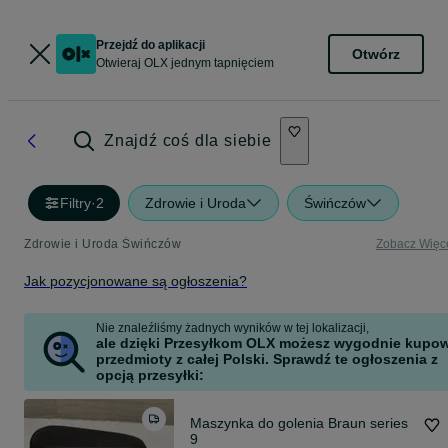
Przejdź do aplikacji
Otwórz
Otwieraj OLX jednym tapnięciem
Znajdź coś dla siebie
Filtry
·
2
Zdrowie i Uroda
Świńczów
Zdrowie i Uroda Świńczów
Zobacz Więc
Jak pozycjonowane są ogłoszenia?
Nie znaleźliśmy żadnych wyników w tej lokalizacji,
ale dzięki Przesyłkom OLX możesz wygodnie kupo
przedmioty z całej Polski. Sprawdź te ogłoszenia z
opcją przesyłki:
Maszynka do golenia Braun series
9