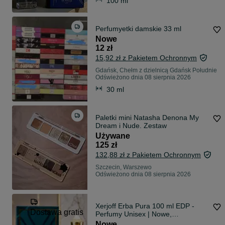
100 ml
Perfumyetki damskie 33 ml
Nowe
12 zł
15,92 zł z Pakietem Ochronnym
Gdańsk, Chełm z dzielnicą Gdańsk Południe
Odświeżono dnia 08 sierpnia 2026
30 ml
Paletki mini Natasha Denona My
Dream i Nude. Zestaw
Używane
125 zł
132,88 zł z Pakietem Ochronnym
Szczecin, Warszewo
Odświeżono dnia 08 sierpnia 2026
Xerjoff Erba Pura 100 ml EDP -
Dostawa gratis
Perfumy Unisex | Nowe,
zafoliowane
Nowe