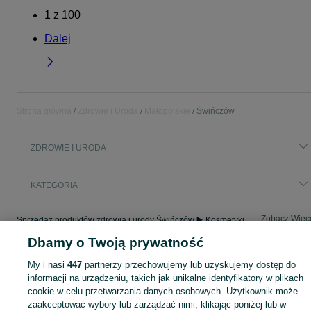
1
z
100
Dalej
Strona główna
Zdrowie i Uroda
Małopolskie
Świńczów
ZDROWIE I URODA
KATEGORIA
Zobacz Więc
Sprzedaż produktów zdrowia i urody Świńczów ▶️ Kosmetyki, perfumy, sprzęt medyczny ✅ Nowe i używane w najlepszych cenach ☝ Znajdź ogłoszenia na OLX.pl!
Dbamy o Twoją prywatność
Mapa kategorii
My i nasi
447
partnerzy przechowujemy lub uzyskujemy dostęp do
Mapa miejscowości
informacji na urządzeniu, takich jak unikalne identyfikatory w plikach
cookie w celu przetwarzania danych osobowych. Użytkownik może
Mapa ministron
zaakceptować wybory lub zarządzać nimi, klikając poniżej lub w
Popularne wyszukiwania