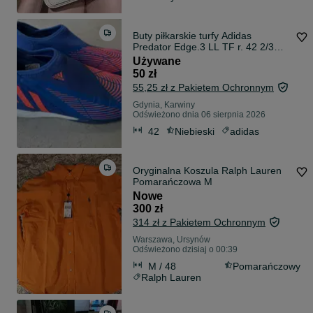
Buty piłkarskie turfy Adidas
Predator Edge.3 LL TF r. 42 2/3
wkładka 27 cm - bez sznurówek
Używane
50 zł
55,25 zł z Pakietem Ochronnym
Gdynia, Karwiny
Odświeżono dnia 06 sierpnia 2026
42
Niebieski
adidas
Oryginalna Koszula Ralph Lauren
Pomarańczowa M
Nowe
300 zł
314 zł z Pakietem Ochronnym
Warszawa, Ursynów
Odświeżono dzisiaj o 00:39
M / 48
Pomarańczowy
Ralph Lauren