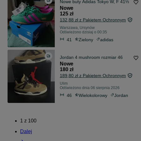
Nowe buty Adidas Tokyo W, F 41⅓
Nowe
125 zł
132,88 zł z Pakietem Ochronnym
Warszawa, Ursynów
Odświeżono dzisiaj o 00:35
41
Zielony
adidas
Jordan 4 mushroom rozmiar 46
Nowe
180 zł
189,80 zł z Pakietem Ochronnym
Ulim
Odświeżono dnia 06 sierpnia 2026
46
Wielokolorowy
Jordan
1
z
100
Dalej