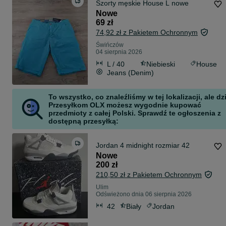
Szorty męskie House L nowe
Nowe
69 zł
74,92 zł z Pakietem Ochronnym
Świńczów
04 sierpnia 2026
L / 40
Niebieski
House
Jeans (Denim)
To wszystko, co znaleźliśmy w tej lokalizacji, ale dz
Przesyłkom OLX możesz wygodnie kupować
przedmioty z całej Polski. Sprawdź te ogłoszenia z
dostępną przesyłką:
Jordan 4 midnight rozmiar 42
Nowe
200 zł
210,50 zł z Pakietem Ochronnym
Ulim
Odświeżono dnia 06 sierpnia 2026
42
Biały
Jordan