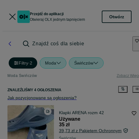
Przejdź do aplikacji
Otwórz
Otwieraj OLX jednym tapnięciem
Znajdź coś dla siebie
Filtry
·
2
Moda
Świńczów
Moda Świńczów
Zobacz Więc
ZNALEŹLIŚMY 4 OGŁOSZENIA
Jak pozycjonowane są ogłoszenia?
Klapki ARENA rozm 42
Używane
35 zł
39,73 zł z Pakietem Ochronnym
Świńczów