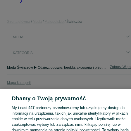
Strona główna
Moda
Małopolskie
Świńczów
MODA
KATEGORIA
Zobacz Więc
Moda Świńczów ▶️ Odzież, obuwie, torebki, akcesoria i biżuteria ✅ Nowe i używane w atrakcyjnych cenach ✌ Znajdź najlepsze ogłoszenia na OLX.pl!
Mapa kategorii
Mapa miejscowości
Dbamy o Twoją prywatność
Mapa ministron
Popularne wyszukiwania
My i nasi
447
partnerzy przechowujemy lub uzyskujemy dostęp do
informacji na urządzeniu, takich jak unikalne identyfikatory w plikach
cookie w celu przetwarzania danych osobowych. Użytkownik może
zaakceptować wybory lub zarządzać nimi, klikając poniżej lub w
dowolnym momencie na stronie polityki prywatności. Te wybory będą