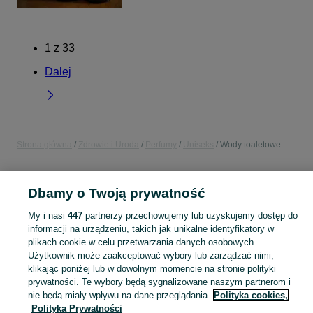
1
z
33
Dalej
Strona główna
Zdrowie i Uroda
Perfumy
Uniseks
Wody toaletowe
POLSKA
Dbamy o Twoją prywatność
My i nasi
447
partnerzy przechowujemy lub uzyskujemy dostęp do
KATEGORIA
informacji na urządzeniu, takich jak unikalne identyfikatory w
plikach cookie w celu przetwarzania danych osobowych.
Zobacz Więc
Sprzedaż wód toaletowych uniseks w Polsce ▶️ Lekkie, uniwersalne zapachy ✅ Nowe i używane w atrakcyjnych cenach ☝ Sprawdź oferty na OLX.pl!
Użytkownik może zaakceptować wybory lub zarządzać nimi,
klikając poniżej lub w dowolnym momencie na stronie polityki
prywatności. Te wybory będą sygnalizowane naszym partnerom i
Mapa kategorii
nie będą miały wpływu na dane przeglądania.
Polityka cookies,
Polityka Prywatności
Mapa miejscowości