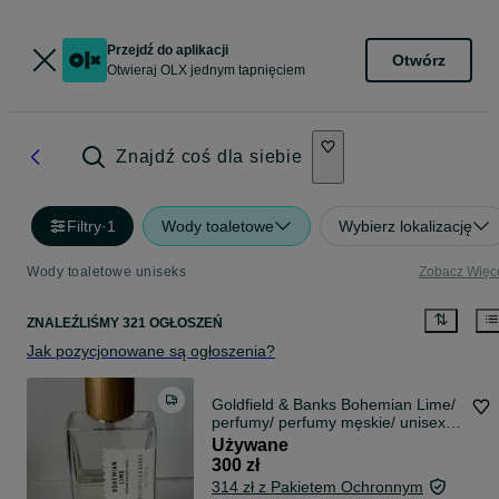
Przejdź do aplikacji
Otwórz
Otwieraj OLX jednym tapnięciem
Znajdź coś dla siebie
Filtry
·
1
Wody toaletowe
Wybierz lokalizację
Wody toaletowe uniseks
Zobacz Więc
ZNALEŹLIŚMY 321 OGŁOSZEŃ
Jak pozycjonowane są ogłoszenia?
Goldfield & Banks Bohemian Lime/
perfumy/ perfumy męskie/ unisex /
perfumy damskie
Używane
300 zł
314 zł z Pakietem Ochronnym