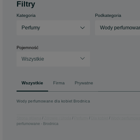
Filtry
Kategoria
Podkategoria
Perfumy
Wody perfumowa
Pojemność
Wszystkie
Wszystkie
Firma
Prywatne
Wody perfumowane dla kobiet Brodnica
Strona główna
Zdrowie i Uroda
Perfumy
Dla kobiet
Wody perfumow
perfumowane - Brodnica