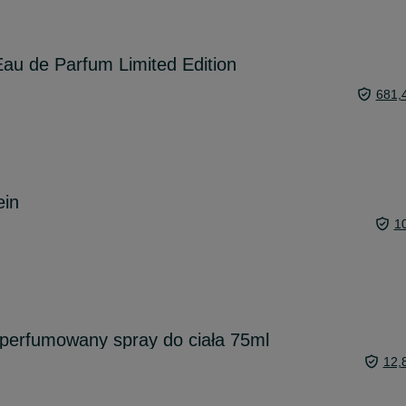
'Eau de Parfum Limited Edition
681,
ein
1
 perfumowany spray do ciała 75ml
12,