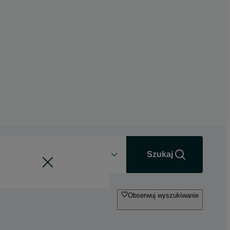
Odległość
+0 km
Szukaj
Obserwuj wyszukiwanie