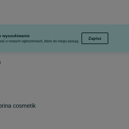
to wyszukiwanie
Zapisz
ać o nowych ogłoszeniach, które do niego pasują.
m
rina cosmetik