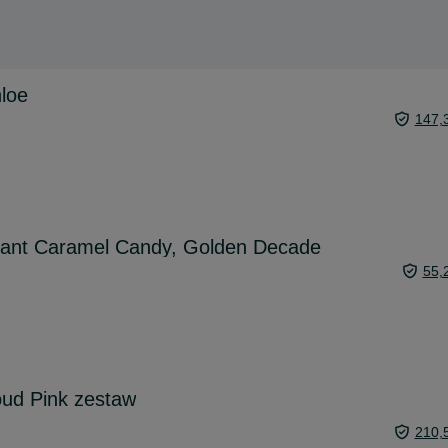
loe
147,
rant Caramel Candy, Golden Decade
55,
oud Pink zestaw
210,