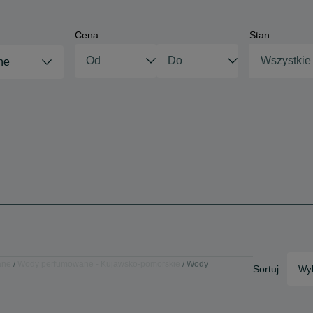
Cena
Stan
Wszystkie
ne
ane
Wody perfumowane - Kujawsko-pomorskie
Wody
Sortuj:
Wyb