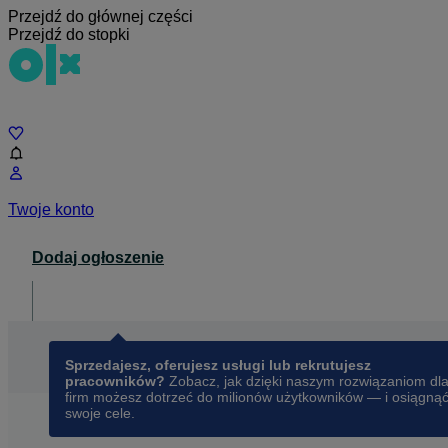
Przejdź do głównej części
Przejdź do stopki
Czat
Twoje konto
Dodaj ogłoszenie
Dla biznesu
opens in a new tab
Sprzedajesz, oferujesz usługi lub rekrutujesz
pracowników?
Zobacz, jak dzięki naszym rozwiązaniom dl
firm możesz dotrzeć do milionów użytkowników — i osiągną
swoje cele.