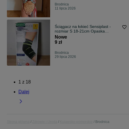
Brodnica
11 lipca 2026
Ściągacz na łokieć Sensiplast -
rozmiar S 18-21cm Opaska
Stabilizator S119
Nowe
9 zł
Brodnica
29 lipca 2026
1
z
18
Dalej
Strona główna
Zdrowie i Uroda
Kujawsko-pomorskie
Brodnica