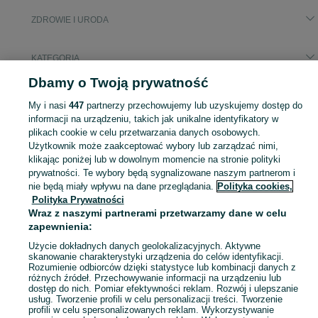
ZDROWIE I URODA
KATEGORIA
Dbamy o Twoją prywatność
Popularne wyszukiwania
My i nasi
447
partnerzy przechowujemy lub uzyskujemy dostęp do
łóżko rehabilitacyjne
informacji na urządzeniu, takich jak unikalne identyfikatory w
plikach cookie w celu przetwarzania danych osobowych.
Użytkownik może zaakceptować wybory lub zarządzać nimi,
Zobacz Więc
Sprzedaż produktów zdrowia i urody Brodnica ▶️ Kosmetyki, perfumy, sprzęt medyczny ✅ Nowe i używane w najlepszych cenach ☝ Znajdź ogłoszenia na OLX.pl!
klikając poniżej lub w dowolnym momencie na stronie polityki
prywatności. Te wybory będą sygnalizowane naszym partnerom i
nie będą miały wpływu na dane przeglądania.
Polityka cookies,
Mapa kategorii
Polityka Prywatności
Mapa miejscowości
Wraz z naszymi partnerami przetwarzamy dane w celu
Mapa ministron
zapewnienia:
Popularne wyszukiwania
Użycie dokładnych danych geolokalizacyjnych. Aktywne
skanowanie charakterystyki urządzenia do celów identyfikacji.
Rozumienie odbiorców dzięki statystyce lub kombinacji danych z
różnych źródeł. Przechowywanie informacji na urządzeniu lub
dostęp do nich. Pomiar efektywności reklam. Rozwój i ulepszanie
usług. Tworzenie profili w celu personalizacji treści. Tworzenie
profili w celu spersonalizowanych reklam. Wykorzystywanie