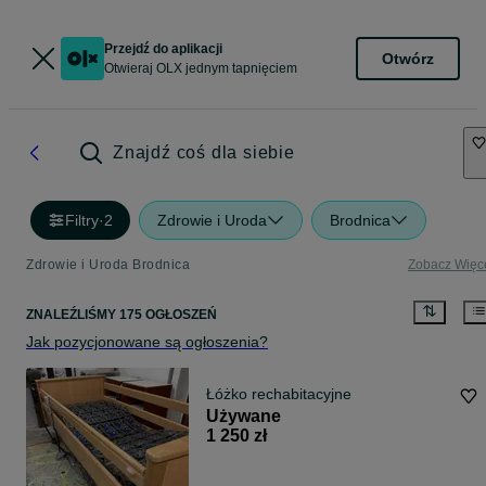
Przejdź do aplikacji
Otwórz
Otwieraj OLX jednym tapnięciem
Znajdź coś dla siebie
Filtry
·
2
Zdrowie i Uroda
Brodnica
Zdrowie i Uroda Brodnica
Zobacz Więc
ZNALEŹLIŚMY 175 OGŁOSZEŃ
Jak pozycjonowane są ogłoszenia?
Łóżko rechabitacyjne
Używane
1 250 zł