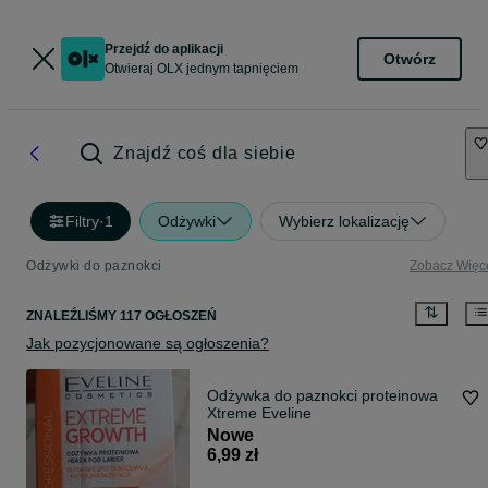
Przejdź do aplikacji
Otwórz
Otwieraj OLX jednym tapnięciem
Znajdź coś dla siebie
Filtry
·
1
Odżywki
Wybierz lokalizację
Odżywki do paznokci
Zobacz Więc
ZNALEŹLIŚMY 117 OGŁOSZEŃ
Jak pozycjonowane są ogłoszenia?
Odżywka do paznokci proteinowa
Xtreme Eveline
Nowe
6,99 zł