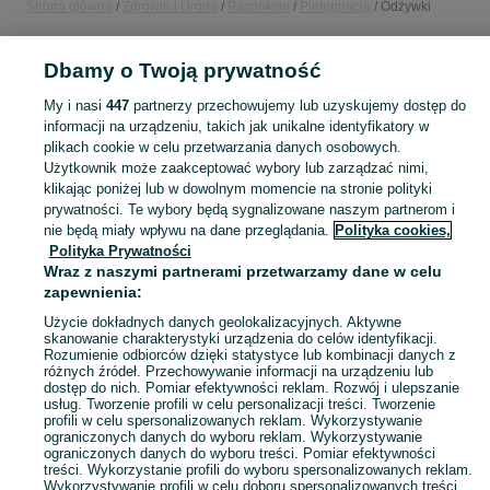
Strona główna
Zdrowie i Uroda
Paznokcie
Pielęgnacja
Odżywki
POLSKA
Dbamy o Twoją prywatność
My i nasi
447
partnerzy przechowujemy lub uzyskujemy dostęp do
KATEGORIA
informacji na urządzeniu, takich jak unikalne identyfikatory w
plikach cookie w celu przetwarzania danych osobowych.
Użytkownik może zaakceptować wybory lub zarządzać nimi,
Zobacz Więc
Sprzedaż odżywek do paznokci w Polsce ▶️ Produkty wzmacniające i utwardzające ✅ Bogaty wybór w atrakcyjnych cenach ☝ Sprawdź ogłoszenia online na OLX.pl!
klikając poniżej lub w dowolnym momencie na stronie polityki
prywatności. Te wybory będą sygnalizowane naszym partnerom i
nie będą miały wpływu na dane przeglądania.
Polityka cookies,
Mapa kategorii
Polityka Prywatności
Mapa miejscowości
Wraz z naszymi partnerami przetwarzamy dane w celu
zapewnienia:
Mapa ministron
Popularne wyszukiwania
Użycie dokładnych danych geolokalizacyjnych. Aktywne
skanowanie charakterystyki urządzenia do celów identyfikacji.
Rozumienie odbiorców dzięki statystyce lub kombinacji danych z
różnych źródeł. Przechowywanie informacji na urządzeniu lub
dostęp do nich. Pomiar efektywności reklam. Rozwój i ulepszanie
usług. Tworzenie profili w celu personalizacji treści. Tworzenie
profili w celu spersonalizowanych reklam. Wykorzystywanie
ograniczonych danych do wyboru reklam. Wykorzystywanie
ograniczonych danych do wyboru treści. Pomiar efektywności
treści. Wykorzystanie profili do wyboru spersonalizowanych reklam.
Wykorzystywanie profili w celu doboru spersonalizowanych treści.