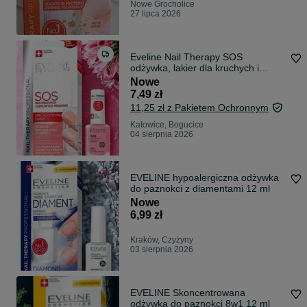
Nowe Grocholice
27 lipca 2026
Eveline Nail Therapy SOS
odżywka, lakier dla kruchych i
łamliwych paznokci 12 ml
Nowe
7,49 zł
11,25 zł z Pakietem Ochronnym
Katowice, Bogucice
04 sierpnia 2026
EVELINE hypoalergiczna odżywka
do paznokci z diamentami 12 ml
Nowe
6,99 zł
Kraków, Czyżyny
03 sierpnia 2026
EVELINE Skoncentrowana
odżywka do paznokci 8w1 12 ml