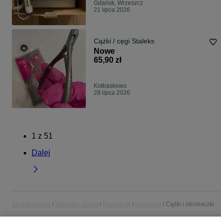
Gdańsk, Wrzeszcz
21 lipca 2026
Cążki / cęgi Staleks
Nowe
65,90 zł
Kołbaskowo
28 lipca 2026
1
z
51
Dalej
Strona główna
Zdrowie i Uroda
Paznokcie
Akcesoria
Cążki i obcinaczki