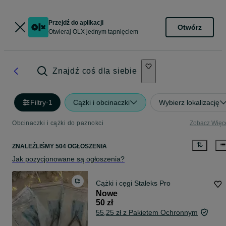
Przejdź do aplikacji
Otwórz
Otwieraj OLX jednym tapnięciem
Znajdź coś dla siebie
Filtry
·
1
Cążki i obcinaczki
Wybierz lokalizację
Obcinaczki i cążki do paznokci
Zobacz Więc
ZNALEŹLIŚMY 504 OGŁOSZENIA
Jak pozycjonowane są ogłoszenia?
Cążki i cęgi Staleks Pro
Nowe
50 zł
55,25 zł z Pakietem Ochronnym