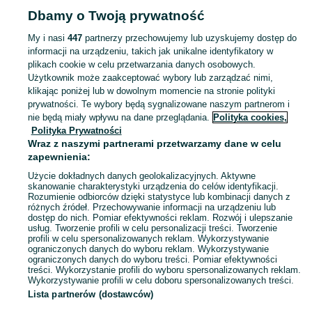
Dbamy o Twoją prywatność
POLSKA
My i nasi
447
partnerzy przechowujemy lub uzyskujemy dostęp do
informacji na urządzeniu, takich jak unikalne identyfikatory w
KATEGORIA
plikach cookie w celu przetwarzania danych osobowych.
Użytkownik może zaakceptować wybory lub zarządzać nimi,
Zobacz Więc
Sprzedaż cążek i obcinaczek do paznokci w Polsce ▶️ Narzędzia do manicure i pedicure ✅ Nowe i używane w niskich cenach ☝ Znajdź ogłoszenia na OLX.pl!
klikając poniżej lub w dowolnym momencie na stronie polityki
prywatności. Te wybory będą sygnalizowane naszym partnerom i
nie będą miały wpływu na dane przeglądania.
Polityka cookies,
Mapa kategorii
Polityka Prywatności
Mapa miejscowości
Wraz z naszymi partnerami przetwarzamy dane w celu
zapewnienia:
Mapa ministron
Użycie dokładnych danych geolokalizacyjnych. Aktywne
Popularne wyszukiwania
skanowanie charakterystyki urządzenia do celów identyfikacji.
Rozumienie odbiorców dzięki statystyce lub kombinacji danych z
różnych źródeł. Przechowywanie informacji na urządzeniu lub
dostęp do nich. Pomiar efektywności reklam. Rozwój i ulepszanie
usług. Tworzenie profili w celu personalizacji treści. Tworzenie
profili w celu spersonalizowanych reklam. Wykorzystywanie
ograniczonych danych do wyboru reklam. Wykorzystywanie
ograniczonych danych do wyboru treści. Pomiar efektywności
treści. Wykorzystanie profili do wyboru spersonalizowanych reklam.
Wykorzystywanie profili w celu doboru spersonalizowanych treści.
Lista partnerów (dostawców)