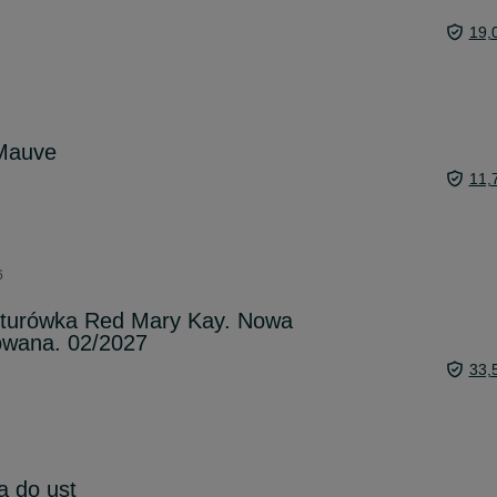
19,
Mauve
11,
6
turówka Red Mary Kay. Nowa
owana. 02/2027
33,
a do ust