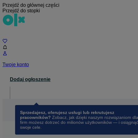
Przejdź do głównej części
Przejdź do stopki
Czat
Twoje konto
Dodaj ogłoszenie
Dla biznesu
opens in a new tab
Sprzedajesz, oferujesz usługi lub rekrutujesz
pracowników?
Zobacz, jak dzięki naszym rozwiązaniom dl
firm możesz dotrzeć do milionów użytkowników — i osiągną
swoje cele.