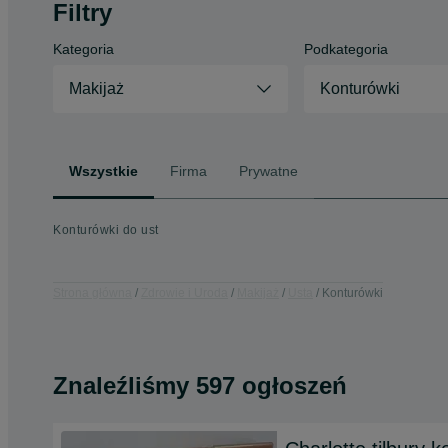
Filtry
Kategoria
Podkategoria
Makijaż
Konturówki
Wszystkie
Firma
Prywatne
Konturówki do ust
Strona główna
Zdrowie i Uroda
Makijaż
Usta
Konturówki
Znaleźliśmy 597 ogłoszeń