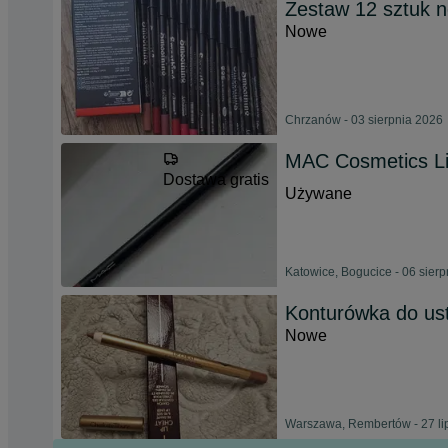
Zestaw 12 sztuk 
Nowe
Chrzanów - 03 sierpnia 2026
MAC Cosmetics Lip
Dostawa gratis
Używane
Katowice, Bogucice - 06 sier
Konturówka do ust
Nowe
Warszawa, Rembertów - 27 li