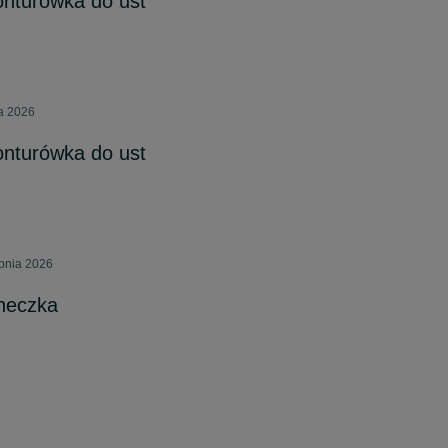
konturówka do ust
ca 2026
konturówka do ust
rpnia 2026
ineczka