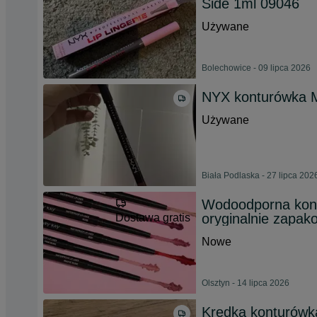
Side 1ml 09046
Używane
Bolechowice - 09 lipca 2026
NYX konturówka 
Używane
Biała Podlaska - 27 lipca 202
Wodoodporna kon
oryginalnie zapak
Dostawa gratis
Nowe
Olsztyn - 14 lipca 2026
Kredka konturówk