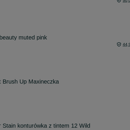
50,
beauty muted pink
44,
t Brush Up Maxineczka
r Stain konturówka z tintem 12 Wild