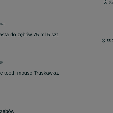
6,
2026
asta do zębów 75 ml 5 szt.
55,
026
c tooth mouse Truskawka.
 zębów