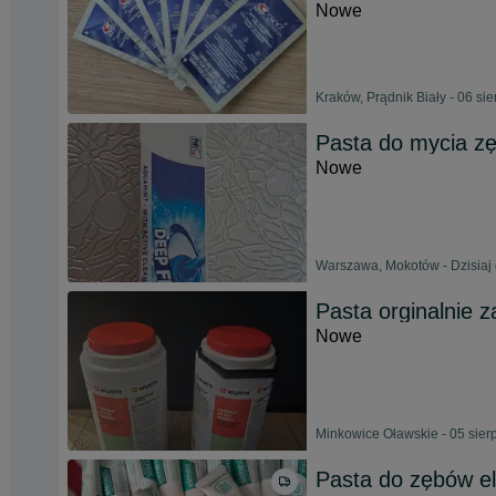
Nowe
Kraków, Prądnik Biały - 06 si
Pasta do mycia z
Nowe
Warszawa, Mokotów - Dzisiaj 
Pasta orginalnie
Nowe
Minkowice Oławskie - 05 sier
Pasta do zębów e