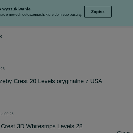
to wyszukiwanie
Zapisz
ać o nowych ogłoszeniach, które do niego pasują.
k
026
 zęby Crest 20 Levels oryginalne z USA
j o 00:25
 Crest 3D Whitestrips Levels 28