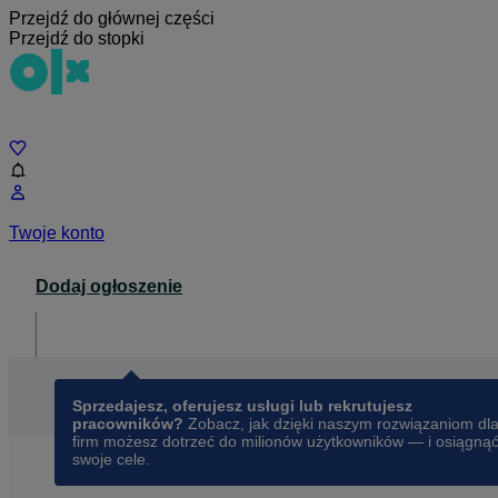
Przejdź do głównej części
Przejdź do stopki
Czat
Twoje konto
Dodaj ogłoszenie
Dla biznesu
opens in a new tab
Sprzedajesz, oferujesz usługi lub rekrutujesz
pracowników?
Zobacz, jak dzięki naszym rozwiązaniom dl
firm możesz dotrzeć do milionów użytkowników — i osiągną
swoje cele.