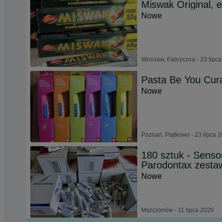
Miswak Original, 
Nowe
Wrocław, Fabryczna - 23 lipc
Pasta Be You Cur
Nowe
Poznań, Piątkowo - 23 lipca 
180 sztuk - Senso
Parodontax zesta
Nowe
Mszczonów - 11 lipca 2026