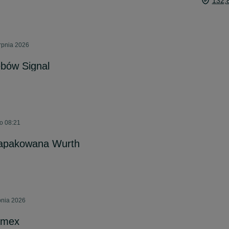
132,
erpnia 2026
ębów Signal
o 08:21
 zapakowana Wurth
pnia 2026
lmex