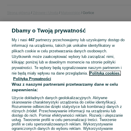
Strona główna
Zdrowie i Uroda
Małopolskie
Gorlice
ZDROWIE I URODA
Dbamy o Twoją prywatność
My i nasi
447
partnerzy przechowujemy lub uzyskujemy dostęp do
KATEGORIA
informacji na urządzeniu, takich jak unikalne identyfikatory w
plikach cookie w celu przetwarzania danych osobowych.
Użytkownik może zaakceptować wybory lub zarządzać nimi,
Zobacz Więc
Sprzedaż produktów zdrowia i urody Gorlice ▶️ Kosmetyki, perfumy, sprzęt medyczny ✅ Nowe i używane w najlepszych cenach ☝ Znajdź ogłoszenia na OLX.pl!
klikając poniżej lub w dowolnym momencie na stronie polityki
prywatności. Te wybory będą sygnalizowane naszym partnerom i
nie będą miały wpływu na dane przeglądania.
Polityka cookies,
Mapa kategorii
Polityka Prywatności
Mapa miejscowości
Wraz z naszymi partnerami przetwarzamy dane w celu
Mapa ministron
zapewnienia:
Popularne wyszukiwania
Użycie dokładnych danych geolokalizacyjnych. Aktywne
skanowanie charakterystyki urządzenia do celów identyfikacji.
Rozumienie odbiorców dzięki statystyce lub kombinacji danych z
różnych źródeł. Przechowywanie informacji na urządzeniu lub
dostęp do nich. Pomiar efektywności reklam. Rozwój i ulepszanie
usług. Tworzenie profili w celu personalizacji treści. Tworzenie
profili w celu spersonalizowanych reklam. Wykorzystywanie
ograniczonych danych do wyboru reklam. Wykorzystywanie