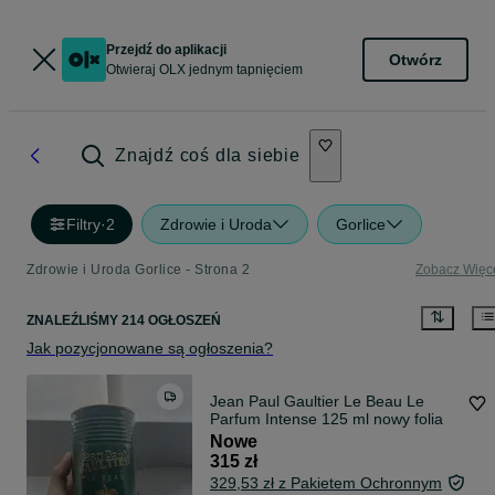
Przejdź do aplikacji
Otwórz
Otwieraj OLX jednym tapnięciem
Znajdź coś dla siebie
Filtry
·
2
Zdrowie i Uroda
Gorlice
Zdrowie i Uroda Gorlice - Strona 2
Zobacz Więc
ZNALEŹLIŚMY 214 OGŁOSZEŃ
Jak pozycjonowane są ogłoszenia?
Jean Paul Gaultier Le Beau Le
Parfum Intense 125 ml nowy folia
Nowe
315 zł
329,53 zł z Pakietem Ochronnym