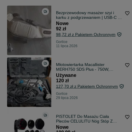
Bezprzewodowy masażer szyi i
karku z podgrzewaniem | USB-C |
nowy
Nowe
92 zł
98,72 zł z Pakietem Ochronnym
Gorlice
11 lipca 2026
Młotowiertarka Macallister
MERH750 SDS Plus - 750W,
sprawna, super sta
Używane
120 zł
127,70 zł z Pakietem Ochronnym
Gorlice
29 lipca 2026
PISTOLET Do Masażu Ciała
Pleców CELULITU Nóg Stóp Z
Podczerwienią IR 9 Końcówek 28W
Nowe
Antycellulitowy Relaks Regeneracja