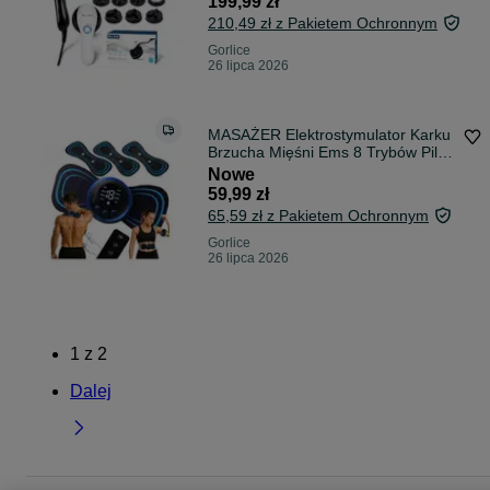
199,99 zł
Cichy
210,49 zł z Pakietem Ochronnym
Gorlice
26 lipca 2026
MASAŻER Elektrostymulator Karku
Brzucha Mięśni Ems 8 Trybów Pilot
3 Plastry zestaw kompaktowy mini
Nowe
poduszka do drenażu
59,99 zł
limfatycznego
65,59 zł z Pakietem Ochronnym
Gorlice
26 lipca 2026
1
z
2
Dalej