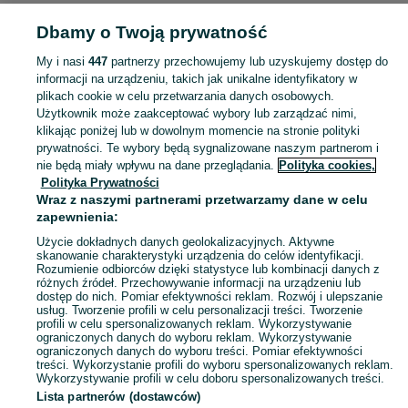
Strona główna
Zdrowie i Uroda
Urządzenia do masażu
Urządzenia do
Dbamy o Twoją prywatność
masażu - Małopolskie
Urządzenia do masażu - Gorlice
My i nasi
447
partnerzy przechowujemy lub uzyskujemy dostęp do
KATEGORIA
informacji na urządzeniu, takich jak unikalne identyfikatory w
plikach cookie w celu przetwarzania danych osobowych.
Użytkownik może zaakceptować wybory lub zarządzać nimi,
Zobacz Więc
Sprzedaż urządzeń do masażu Gorlice ▶️ Pistolety, maty i poduszki na kark ✅ Nowe i używane w atrakcyjnych cenach ☝ Znajdź oferty na OLX.pl!
klikając poniżej lub w dowolnym momencie na stronie polityki
prywatności. Te wybory będą sygnalizowane naszym partnerom i
nie będą miały wpływu na dane przeglądania.
Polityka cookies,
Mapa kategorii
Polityka Prywatności
Mapa miejscowości
Wraz z naszymi partnerami przetwarzamy dane w celu
zapewnienia:
Mapa ministron
Użycie dokładnych danych geolokalizacyjnych. Aktywne
Popularne wyszukiwania
skanowanie charakterystyki urządzenia do celów identyfikacji.
Rozumienie odbiorców dzięki statystyce lub kombinacji danych z
różnych źródeł. Przechowywanie informacji na urządzeniu lub
dostęp do nich. Pomiar efektywności reklam. Rozwój i ulepszanie
usług. Tworzenie profili w celu personalizacji treści. Tworzenie
profili w celu spersonalizowanych reklam. Wykorzystywanie
ograniczonych danych do wyboru reklam. Wykorzystywanie
ograniczonych danych do wyboru treści. Pomiar efektywności
treści. Wykorzystanie profili do wyboru spersonalizowanych reklam.
Wykorzystywanie profili w celu doboru spersonalizowanych treści.
Lista partnerów (dostawców)