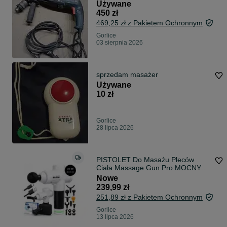
2,7J
Używane
450 zł
469,25 zł z Pakietem Ochronnym
Gorlice
03 sierpnia 2026
sprzedam masażer
Używane
10 zł
Gorlice
28 lipca 2026
PISTOLET Do Masażu Pleców
Ciała Massage Gun Pro MOCNY
100W 10 Końcówek LCD 30
Nowe
Prędkości Etui Akumulator USB-C
239,99 zł
Cichy
251,89 zł z Pakietem Ochronnym
Gorlice
13 lipca 2026