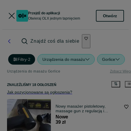
Przejdź do aplikacji
Otwórz
Otwieraj OLX jednym tapnięciem
Znajdź coś dla siebie
Filtry
·
2
Urządzenia do masażu
Gorlice
Urządzenia do masażu Gorlice
Zobacz Więc
ZNALEŹLIŚMY 18 OGŁOSZEŃ
Jak pozycjonowane są ogłoszenia?
Nowy masażer pistoletowy,
massage gun z regulacją i
końcówkami
Nowe
39 zł