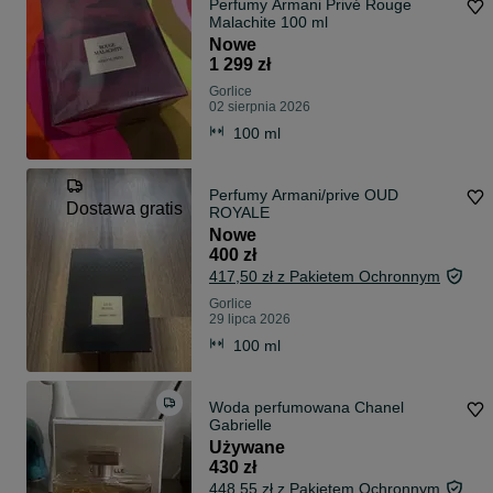
Perfumy Armani Privé Rouge
Malachite 100 ml
Nowe
1 299 zł
Gorlice
02 sierpnia 2026
100 ml
Perfumy Armani/prive OUD
Dostawa gratis
ROYALE
Nowe
400 zł
417,50 zł z Pakietem Ochronnym
Gorlice
29 lipca 2026
100 ml
Woda perfumowana Chanel
Gabrielle
Używane
430 zł
448,55 zł z Pakietem Ochronnym