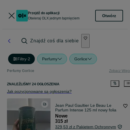
Przejdź do aplikacji
Otwórz
Otwieraj OLX jednym tapnięciem
Znajdź coś dla siebie
Filtry
·
2
Perfumy
Gorlice
Perfumy Gorlice
Zobacz Więc
ZNALEŹLIŚMY 24 OGŁOSZENIA
Jak pozycjonowane są ogłoszenia?
Jean Paul Gaultier Le Beau Le
Parfum Intense 125 ml nowy folia
Nowe
315 zł
329,53 zł z Pakietem Ochronnym