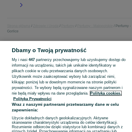
Strona główna
Zdrowie i Uroda
Perfumy
Perfumy - Małopolskie
Perfumy -
Gorlice
PERFUMY
Dbamy o Twoją prywatność
My i nasi
447
partnerzy przechowujemy lub uzyskujemy dostęp do
KATEGORIA
informacji na urządzeniu, takich jak unikalne identyfikatory w
plikach cookie w celu przetwarzania danych osobowych.
Użytkownik może zaakceptować wybory lub zarządzać nimi,
Zobacz Więc
Sprzedaż perfum Gorlice ▶️ Znane marki: zapachy damskie, męskie i uniseks ✅ Nowe i używane w atrakcyjnych cenach ☝ Znajdź atrakcyjne oferty na OLX.pl!
klikając poniżej lub w dowolnym momencie na stronie polityki
prywatności. Te wybory będą sygnalizowane naszym partnerom i
Mapa kategorii
nie będą miały wpływu na dane przeglądania.
Polityka cookies,
Polityka Prywatności
Mapa miejscowości
Wraz z naszymi partnerami przetwarzamy dane w celu
Mapa ministron
zapewnienia:
Popularne wyszukiwania
Użycie dokładnych danych geolokalizacyjnych. Aktywne
skanowanie charakterystyki urządzenia do celów identyfikacji.
Rozumienie odbiorców dzięki statystyce lub kombinacji danych z
różnych źródeł. Przechowywanie informacji na urządzeniu lub