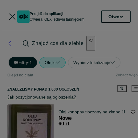
Przejdź do aplikacji
Otwórz
Otwieraj OLX jednym tapnięciem
Znajdź coś dla siebie
Filtry
·
1
Olejki
Wybierz lokalizację
Olejki do ciała
Zobacz Więc
ZNALEŹLIŚMY
PONAD
1 000 OGŁOSZEŃ
Jak pozycjonowane są ogłoszenia?
Olej konopny tłoczony na zimno 1l
Nowe
60 zł