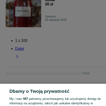
30 zł
Siewierz
05 sierpnia 2026
1
z
100
Dalej
Strona główna
Zdrowie i Uroda
Ciało
Pielęgnacja ciała
Olejki
POLSKA
Dbamy o Twoją prywatność
My i nasi
447
partnerzy przechowujemy lub uzyskujemy dostęp do
KATEGORIA
informacji na urządzeniu, takich jak unikalne identyfikatory w