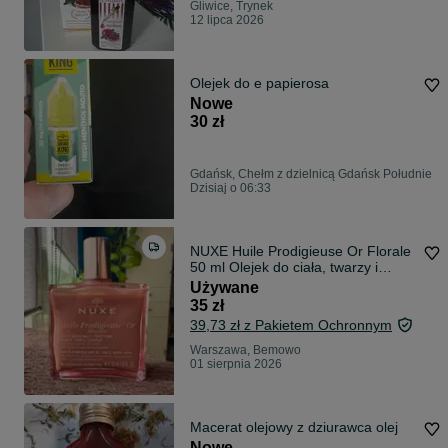
Gliwice, Trynek
12 lipca 2026
Olejek do e papierosa
Nowe
30 zł
Gdańsk, Chełm z dzielnicą Gdańsk Południe
Dzisiaj o 06:33
NUXE Huile Prodigieuse Or Florale
50 ml Olejek do ciała, twarzy i
włosów
Używane
35 zł
39,73 zł z Pakietem Ochronnym
Warszawa, Bemowo
01 sierpnia 2026
Macerat olejowy z dziurawca olej
Nowe