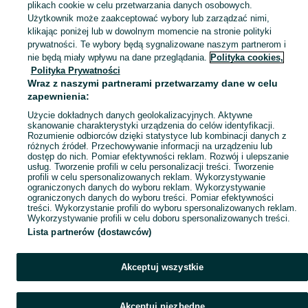
plikach cookie w celu przetwarzania danych osobowych.
Zobacz Więc
Sprzedaż olejków do ciała w Polsce ▶️ arganowe, kokosowe, różane, nawilżające ✅ Aktualne oferty w atrakcyjnych cenach ☝ Przeglądaj ogłoszenia na OLX.pl!
Użytkownik może zaakceptować wybory lub zarządzać nimi,
klikając poniżej lub w dowolnym momencie na stronie polityki
prywatności. Te wybory będą sygnalizowane naszym partnerom i
Mapa kategorii
nie będą miały wpływu na dane przeglądania.
Polityka cookies,
Mapa miejscowości
Polityka Prywatności
Wraz z naszymi partnerami przetwarzamy dane w celu
Mapa ministron
zapewnienia:
Popularne wyszukiwania
Użycie dokładnych danych geolokalizacyjnych. Aktywne
skanowanie charakterystyki urządzenia do celów identyfikacji.
Rozumienie odbiorców dzięki statystyce lub kombinacji danych z
różnych źródeł. Przechowywanie informacji na urządzeniu lub
dostęp do nich. Pomiar efektywności reklam. Rozwój i ulepszanie
usług. Tworzenie profili w celu personalizacji treści. Tworzenie
profili w celu spersonalizowanych reklam. Wykorzystywanie
ograniczonych danych do wyboru reklam. Wykorzystywanie
ograniczonych danych do wyboru treści. Pomiar efektywności
treści. Wykorzystanie profili do wyboru spersonalizowanych reklam.
Wykorzystywanie profili w celu doboru spersonalizowanych treści.
Lista partnerów (dostawców)
Akceptuj wszystkie
Akceptuj niezbędne