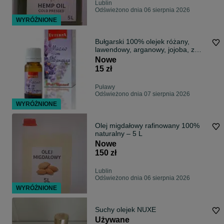
Lublin
Odświeżono dnia 06 sierpnia 2026
WYRÓŻNIONE
Bułgarski 100% olejek różany,
lawendowy, arganowy, jojoba, z
dzikiej róży i inne
Nowe
15 zł
Puławy
Odświeżono dnia 07 sierpnia 2026
WYRÓŻNIONE
Olej migdałowy rafinowany 100%
naturalny – 5 L
Nowe
150 zł
Lublin
Odświeżono dnia 06 sierpnia 2026
WYRÓŻNIONE
Suchy olejek NUXE
Używane