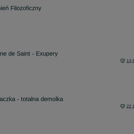
ień Filozoficzny
ine de Saint - Exupery
13,
aczka - totalna demolka
22,