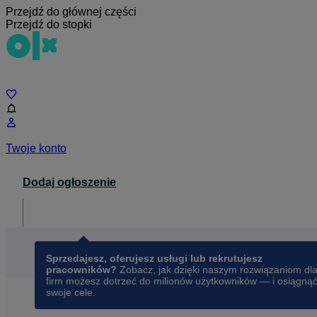
Przejdź do głównej części
Przejdź do stopki
Czat
Twoje konto
Dodaj ogłoszenie
Dla biznesu
opens in a new tab
Sprzedajesz, oferujesz usługi lub rekrutujesz
pracowników?
Zobacz, jak dzięki naszym rozwiązaniom dl
firm możesz dotrzeć do milionów użytkowników — i osiągną
swoje cele.