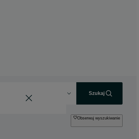
Odległość
+0 km
Szukaj
Obserwuj wyszukiwanie