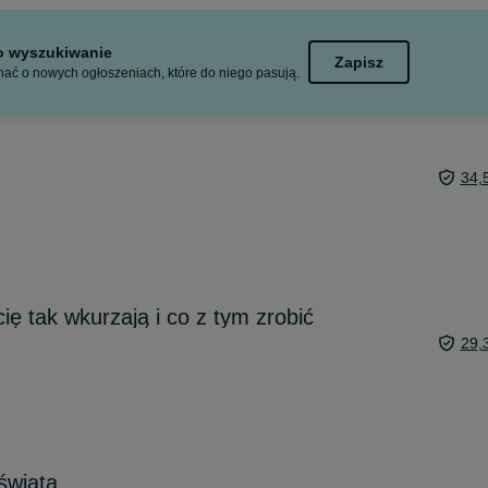
to wyszukiwanie
Zapisz
ać o nowych ogłoszeniach, które do niego pasują.
34,
ię tak wkurzają i co z tym zrobić
29,
świata