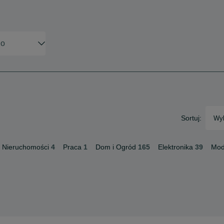
Sortuj:
Wyb
Nieruchomości
4
Praca
1
Dom i Ogród
165
Elektronika
39
Mo