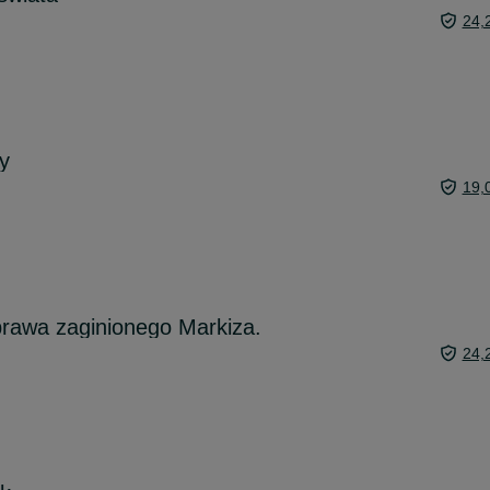
24,
y
19,
rawa zaginionego Markiza.
24,