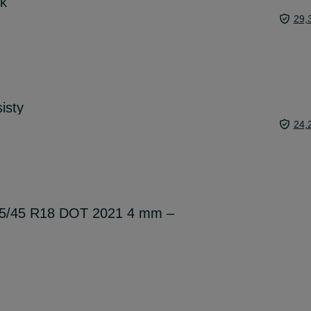
ek
29,
isty
24,
35/45 R18 DOT 2021 4 mm –