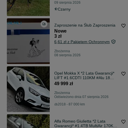
09 sierpnia 2026
Czarny
Zaproszenie na Ślub Zaproszenia
Nowe
3 zł
6,61 zł z Pakietem Ochronnym
Zbożenna
08 sierpnia 2026
Opel Mokka X *2 Lata Gwarancji*
LIFT #1.6CDTI 110KM #Alu 18
#LED #Nowy Rozrząd
49 999 zł
Zbożenna
Odświeżono dnia 07 sierpnia 2026
2018 - 87 000 km
Alfa Romeo Giulietta *2 Lata
Gwarancji* #1.4TB MultiAir 170KM