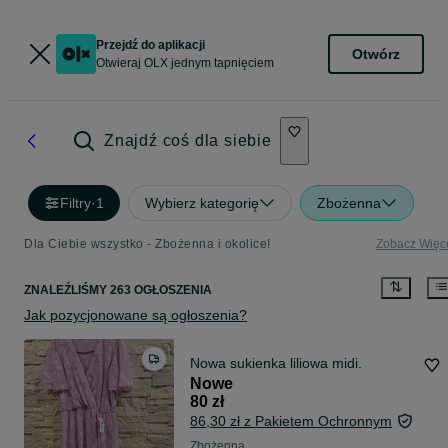
Przejdź do aplikacji
Otwórz
Otwieraj OLX jednym tapnięciem
Znajdź coś dla siebie
Filtry
·
1
Wybierz kategorię
Zbożenna
Dla Ciebie wszystko - Zbożenna i okolice!
Zobacz Więc
ZNALEŹLIŚMY 263 OGŁOSZENIA
Jak pozycjonowane są ogłoszenia?
Nowa sukienka liliowa midi.
Nowe
80 zł
86,30 zł z Pakietem Ochronnym
Zbożenna