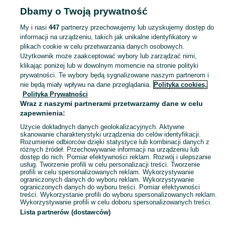
Dbamy o Twoją prywatność
Strona główna
Mazowieckie
Zbożenna
My i nasi
447
partnerzy przechowujemy lub uzyskujemy dostęp do
informacji na urządzeniu, takich jak unikalne identyfikatory w
KATEGORIA
plikach cookie w celu przetwarzania danych osobowych.
Użytkownik może zaakceptować wybory lub zarządzać nimi,
Skorzystaj z największego serwisu ogłoszeniowego - Zbożenna i okolice! Kupuj to, czego pragniesz i sprzedawaj to, czego już nie potrzebujesz!
Zobacz Więc
klikając poniżej lub w dowolnym momencie na stronie polityki
prywatności. Te wybory będą sygnalizowane naszym partnerom i
nie będą miały wpływu na dane przeglądania.
Polityka cookies,
Mapa kategorii
Polityka Prywatności
Mapa miejscowości
Wraz z naszymi partnerami przetwarzamy dane w celu
zapewnienia:
Mapa ministron
Użycie dokładnych danych geolokalizacyjnych. Aktywne
Popularne wyszukiwania
skanowanie charakterystyki urządzenia do celów identyfikacji.
Rozumienie odbiorców dzięki statystyce lub kombinacji danych z
różnych źródeł. Przechowywanie informacji na urządzeniu lub
dostęp do nich. Pomiar efektywności reklam. Rozwój i ulepszanie
usług. Tworzenie profili w celu personalizacji treści. Tworzenie
profili w celu spersonalizowanych reklam. Wykorzystywanie
ograniczonych danych do wyboru reklam. Wykorzystywanie
ograniczonych danych do wyboru treści. Pomiar efektywności
treści. Wykorzystanie profili do wyboru spersonalizowanych reklam.
Wykorzystywanie profili w celu doboru spersonalizowanych treści.
Lista partnerów (dostawców)