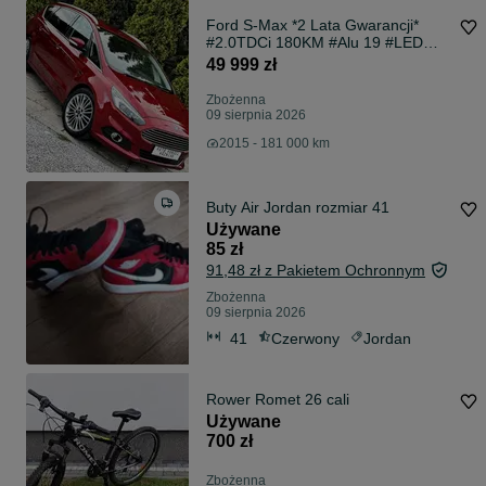
Ford S-Max *2 Lata Gwarancji*
#2.0TDCi 180KM #Alu 19 #LED
#Navi #PDCx2 #USB #HAK
49 999 zł
Zbożenna
09 sierpnia 2026
2015 - 181 000 km
Buty Air Jordan rozmiar 41
Używane
85 zł
91,48 zł z Pakietem Ochronnym
Zbożenna
09 sierpnia 2026
41
Czerwony
Jordan
Rower Romet 26 cali
Używane
700 zł
Zbożenna