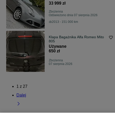
#Automat #Niski Przebieg #PDC
33 999 zł
Zbożenna
Odświeżono dnia 07 sierpnia 2026
2013 - 151 000 km
Klapa Bagażnika Alfa Romeo Mito
805
Używane
650 zł
Zbożenna
07 sierpnia 2026
1
z
27
Dalej