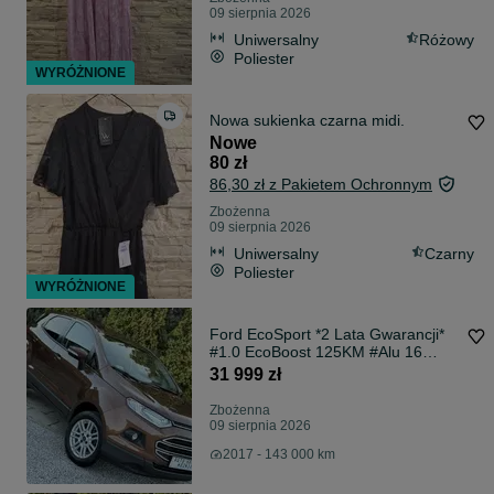
09 sierpnia 2026
Uniwersalny
Różowy
Poliester
WYRÓŻNIONE
Nowa sukienka czarna midi.
Nowe
80 zł
86,30 zł z Pakietem Ochronnym
Zbożenna
09 sierpnia 2026
Uniwersalny
Czarny
Poliester
WYRÓŻNIONE
Ford EcoSport *2 Lata Gwarancji*
#1.0 EcoBoost 125KM #Alu 16
#AUX #USB #LED #Klima
31 999 zł
Zbożenna
09 sierpnia 2026
2017 - 143 000 km