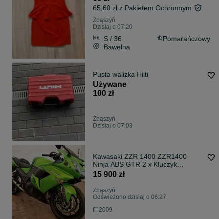
65,60 zł z Pakietem Ochronnym
Zbąszyń
Dzisiaj o 07:20
S / 36
Pomarańczowy
Bawełna
Pusta walizka Hilti
Używane
100 zł
Zbąszyń
Dzisiaj o 07:03
Kawasaki ZZR 1400 ZZR1400
Ninja ABS GTR 2 x Kluczyk
Sprowadzony MGMOTO WLKP
15 900 zł
Zbąszyń
Odświeżono dzisiaj o 06:27
2009