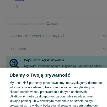
Strona główna
Wielkopolskie
Zbąszyń
POLSKA » WIELKOPOLSKIE » ZBĄSZYŃ
KATEGORIA
Popularne wyszukiwania
żaglówka
za darmo oddam
kury nioski
kontener na smieci
praca
meble
szczeniaki do adopcji
zbąszyń
Dbamy o Twoją prywatność
Zobacz Więcej
My i nasi
447
partnerzy przechowujemy lub uzyskujemy dostęp do
informacji na urządzeniu, takich jak unikalne identyfikatory w
Skorzystaj z największego serwisu ogłoszeniowego - Zbąszyń i okolice! Kupuj to, czego pragniesz i sprzedawaj to, czego już nie potrzebujesz!
Zobacz Więc
plikach cookie w celu przetwarzania danych osobowych.
Użytkownik może zaakceptować wybory lub zarządzać nimi,
klikając poniżej lub w dowolnym momencie na stronie polityki
Mapa kategorii
prywatności. Te wybory będą sygnalizowane naszym partnerom i