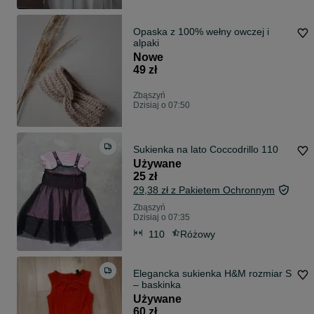
Opaska z 100% wełny owczej i
alpaki
Nowe
49 zł
Zbąszyń
Dzisiaj o 07:50
Sukienka na lato Coccodrillo 110
Używane
25 zł
29,38 zł z Pakietem Ochronnym
Zbąszyń
Dzisiaj o 07:35
110
Różowy
Elegancka sukienka H&M rozmiar S
– baskinka
Używane
60 zł