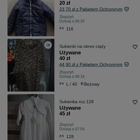
20 zł
23,70 zł z Pakietem Ochronnym
Zbąszyń
Dzisiaj o 08:35
116
Sukienki na okres ciąży
Używane
40 zł
44,90 zł z Pakietem Ochronnym
Zbąszyń
Dzisiaj o 08:16
L / 40
Beżowy
Sukienka roz.128
Używane
45 zł
Zbąszyń
Dzisiaj o 07:54
128