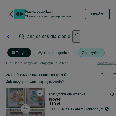
Przejdź do aplikacji
Otwórz
Otwieraj OLX jednym tapnięciem
Znajdź coś dla siebie
Filtry
·
1
Wybierz kategorię
Zbąszyń
Dla Ciebie wszystko - Zbąszyń i okolice!
Zobacz Więc
ZNALEŹLIŚMY
PONAD
1 000 OGŁOSZEŃ
Jak pozycjonowane są ogłoszenia?
Metryczka dla dziecka
Nowe
110 zł
117,35 zł z Pakietem Ochronnym