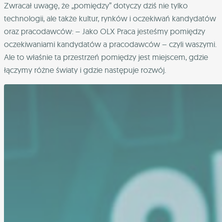
Zwracał uwagę, że „pomiędzy” dotyczy dziś nie tylko
technologii, ale także kultur, rynków i oczekiwań kandydatów
oraz pracodawców: – Jako OLX Praca jesteśmy pomiędzy
oczekiwaniami kandydatów a pracodawców – czyli waszymi.
Ale to właśnie ta przestrzeń pomiędzy jest miejscem, gdzie
łączymy różne światy i gdzie następuje rozwój.