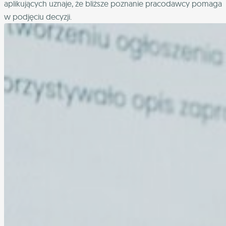
aplikujących uznaje, że bliższe poznanie pracodawcy pomaga
w podjęciu decyzji.