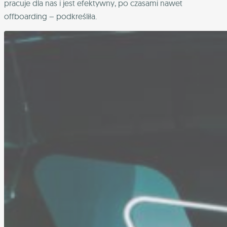
pracuje dla nas i jest efektywny, po czasami nawet
offboarding – podkreśliła.