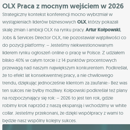
OLX Praca z mocnym wejściem w 2026
Strategiczny kontekst konferencji mocno wybrzmiał w
wystąpieniach liderów biznesowych
OLX
, którzy pokazali
skalę zmian i ambicji OLX na rynku pracy.
Artur Kołpowski
,
Jobs & Services Director OLX, nie pozostawiał wątpliwości co
do pozycji platformy: – Jesteśmy niekwestionowanym
liderem rynku ogłoszeń online o pracę w Polsce. Z udziałem
blisko 40% w całym torcie i z 14 punktów procentowych
przewagą nad naszym największym konkurentem. Podkreślał,
że to efekt lat konsekwentnej pracy, a nie chwilowego
trendu, dziękując jednocześnie klientom za zaufanie:- Bez was
ten sukces nie byłby możliwy. Kołpowski podkreślał też plany
na rozpoczynający się rok: – 2026 to jest ten rok, gdzie
robimy krok naprzód z naszą ekspansją i wchodzimy w white
collar. Jesteśmy przekonani, że dzięki współpracy z wami to
będzie nasz wspólny kolejny sukces.