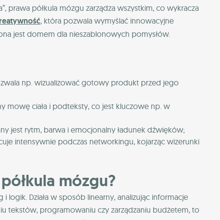
ra”, prawa półkula mózgu zarządza wszystkim, co wykracza
reatywność
, która pozwala wymyślać innowacyjne
 strona jest domem dla nieszablonowych pomysłów.
ozwala np. wizualizować gotowy produkt przed jego
my mowę ciała i podteksty, co jest kluczowe np. w
zany jest rytm, barwa i emocjonalny ładunek dźwięków;
uje intensywnie podczas networkingu, kojarząc wizerunki
 półkula mózgu?
 logik. Działa w sposób linearny, analizując informacje
aniu tekstów, programowaniu czy zarządzaniu budżetem, to