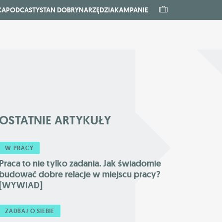
CA
PODCASTY
STAN DOBRY
NARZĘDZIA
KAMPANIE
OSTATNIE
ARTYKUŁY
W PRACY
Praca to nie tylko zadania. Jak świadomie
budować dobre relacje w miejscu pracy?
[WYWIAD]
ZADBAJ O SIEBIE