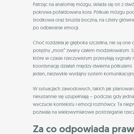
Patrząc na anatomię mózgu, składa się on z dwó
pokrywa pofałdowana kora. Półkule mózgu podzi
środkowa oraz bruzda boczna, na cztery główne p
po odbieranie emocji.
Choć rozdziela je głęboka szczelina, nie są one
potężny „most” zwany ciałem modzelowatym. Sk
które w czasie rzeczywistym przesyłają sygnały 
koordynację działań między dwiema półkulami. Dz
jeden, niezwykle wydajny system komunikacyjny
W sytuacjach zawodowych, takich jak planowanie
nieustannie się uzupełniają – podczas gdy jedna 
wyczucie kontekstu i emocji rozmówcy. Ta nie
pozwala na wielowymiarowe postrzeganie rzecz
Za co odpowiada praw