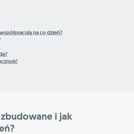
 współpracują na co dzień?
?
wdą?
ęczność
 zbudowane i jak
ień?