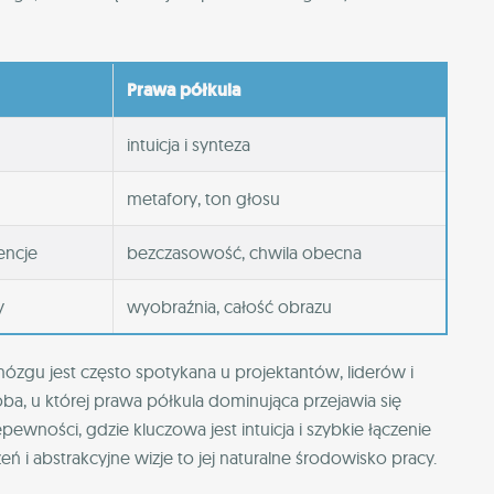
Prawa półkula
intuicja i synteza
metafory, ton głosu
encje
bezczasowość, chwila obecna
y
wyobraźnia, całość obrazu
mózgu jest często spotykana u projektantów, liderów i
a, u której prawa półkula dominująca przejawia się
iepewności, gdzie kluczowa jest intuicja i szybkie łączenie
ń i abstrakcyjne wizje to jej naturalne środowisko pracy.