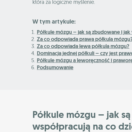
która za logiczne myślenie.
W tym artykule:
Półkule mózgu – jak są zbudowane i jak
Za co odpowiada prawa półkula mózgu
Za co odpowiada lewa półkula mózgu?
Dominacja jednej półkuli – czy jest pra
Półkule mózgu a leworęczność i prawor
Podsumowanie
Półkule mózgu – jak są
współpracują na co dz