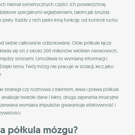
ch niemal symetrycznych części. Ich powierzchnię
elone specjalnymi wgłębieniami, takimi jak bruzda
łaty. Każdy z nich pełni inną funkcję: od kontroli ruchu
 od siebie całkowicie odizolowane. Obie półkule łączy
łada się on z około 200 milionów włókien nerwowych,
między stronami. Umożliwia to wymianę informacji i
ięki temu Twój mózg nie pracuje w izolacji, lecz jako
.
 strategii czy rozmowa z klientem, lewa i prawa półkula
analizuje twarde dane i fakty, druga zapewnia intuicyjne
przerwana wymiana impulsów gwarantuje efektywność i
ywistości.
a półkula mózgu?