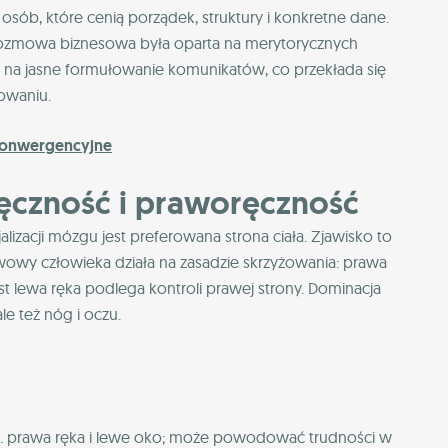
osób, które cenią porządek, struktury i konkretne dane.
a rozmowa biznesowa była oparta na merytorycznych
 na jasne formułowanie komunikatów, co przekłada się
owaniu.
konwergencyjne
ęczność i praworęczność
izacji mózgu jest preferowana strona ciała. Zjawisko to
wowy człowieka działa na zasadzie skrzyżowania: prawa
st lewa ręka podlega kontroli prawej strony. Dominacja
ale też nóg i oczu.
np. prawa ręka i lewe oko; może powodować trudności w