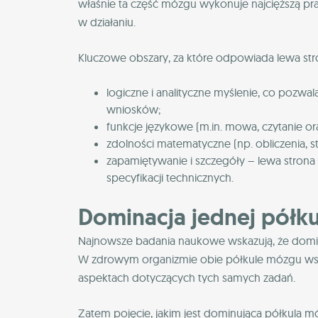
właśnie ta część mózgu wykonuje najcięższą prac
w działaniu.
Kluczowe obszary, za które odpowiada lewa str
logiczne i analityczne myślenie, co pozwa
wniosków;
funkcje językowe (m.in. mowa, czytanie ora
zdolności matematyczne (np. obliczenia, 
zapamiętywanie i szczegóły – lewa strona
specyfikacji technicznych.
Dominacja jednej półku
Najnowsze badania naukowe wskazują, że domina
W zdrowym organizmie obie półkule mózgu współ
aspektach dotyczących tych samych zadań.
Zatem pojęcie, jakim jest dominująca półkula m