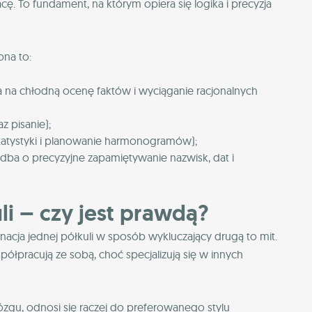
ę. To fundament, na którym opiera się logika i precyzja
ona to:
la na chłodną ocenę faktów i wyciąganie racjonalnych
z pisanie);
statystyki i planowanie harmonogramów);
 dba o precyzyjne zapamiętywanie nazwisk, dat i
li – czy jest prawdą?
cja jednej półkuli w sposób wykluczający drugą to mit.
pracują ze sobą, choć specjalizują się w innych
ózgu, odnosi się raczej do preferowanego stylu