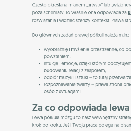
Często określana mianem „artysty” lub „wizjone
poza schematy. To właśnie ona odpowiada za
k
rozwiązania i widzieć szerszy kontekst. Prawa
Do głównych zadań prawej półkuli należą m.in.:
wyobraźnię i myślenie przestrzenne, co p
powstaniem;
intuicję i emocje, dzięki którym odczytuje
budowaniu relacji z zespołem;
odbiór muzyki i sztuki – to tutaj przetwar
rozpoznawanie twarzy – prawa strona prac
osób z sytuacjami.
Za co odpowiada lewa
Lewa półkula mózgu to nasz wewnętrzny strateg i
krok po kroku. Jeśli Twoja praca polega na pis