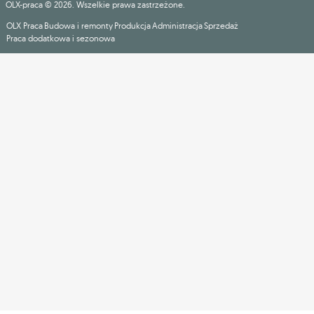
OLX-praca © 2026. Wszelkie prawa zastrzeżone.
OLX Praca
Budowa i remonty
Produkcja
Administracja
Sprzedaż
Praca dodatkowa i sezonowa