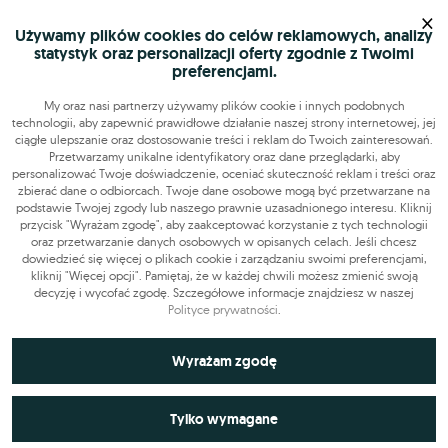
×
Używamy plików cookies do celów reklamowych, analizy
statystyk oraz personalizacji oferty zgodnie z Twoimi
preferencjami.
My oraz nasi partnerzy używamy plików cookie i innych podobnych
technologii, aby zapewnić prawidłowe działanie naszej strony internetowej, jej
ciągłe ulepszanie oraz dostosowanie treści i reklam do Twoich zainteresowań.
Przetwarzamy unikalne identyfikatory oraz dane przeglądarki, aby
personalizować Twoje doświadczenie, oceniać skuteczność reklam i treści oraz
zbierać dane o odbiorcach. Twoje dane osobowe mogą być przetwarzane na
podstawie Twojej zgody lub naszego prawnie uzasadnionego interesu. Kliknij
przycisk "Wyrażam zgodę", aby zaakceptować korzystanie z tych technologii
oraz przetwarzanie danych osobowych w opisanych celach. Jeśli chcesz
dowiedzieć się więcej o plikach cookie i zarządzaniu swoimi preferencjami,
kliknij "Więcej opcji". Pamiętaj, że w każdej chwili możesz zmienić swoją
decyzję i wycofać zgodę. Szczegółowe informacje znajdziesz w naszej
Polityce prywatności
.
Niezbędne do funkcjonowania strony
Wyrażam zgodę
Technicznie niezbędne pliki cookie odgrywają kluczową rolę w
Wykorzystywane do analiz statystycznych i
zapewnieniu prawidłowego działania strony internetowej. Obejmują
Tylko wymagane
pomiarów
one identyfikatory sesji, które pozwalają na rozpoznanie użytkownika
podczas przeglądania różnych podstron, co zapewnia ciągłość sesji i