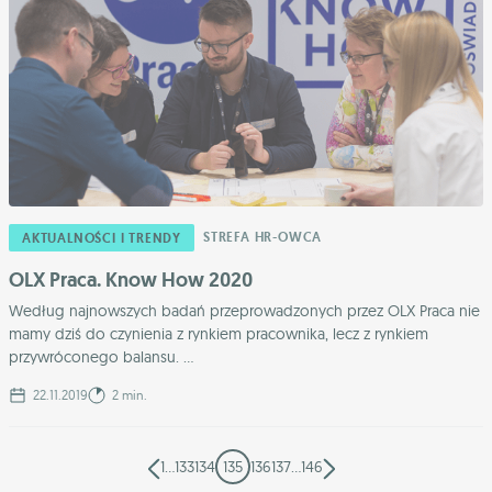
STREFA HR-OWCA
AKTUALNOŚCI I TRENDY
OLX Praca. Know How 2020
Według najnowszych badań przeprowadzonych przez OLX Praca nie
mamy dziś do czynienia z rynkiem pracownika, lecz z rynkiem
przywróconego balansu. ...
22.11.2019
2 min.
1
…
133
134
135
136
137
…
146