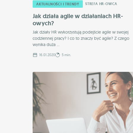
STREFA HR-OWCA
AKTUALNOŚCI I TRENDY
Jak działa agile w działaniach HR-
owych?
Jak działy HR wykorzystują podejście agile w swojej
codziennej pracy? I co to znaczy być agile? Z czego
wynika duża ...
16.01.2020
5 min.