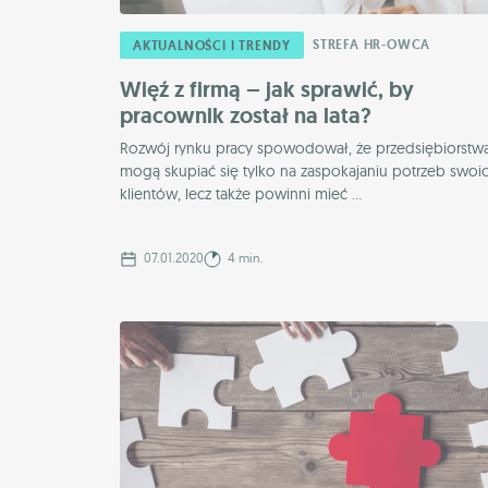
STREFA HR-OWCA
AKTUALNOŚCI I TRENDY
Więź z firmą – jak sprawić, by
pracownik został na lata?
Rozwój rynku pracy spowodował, że przedsiębiorstwa
mogą skupiać się tylko na zaspokajaniu potrzeb swoi
klientów, lecz także powinni mieć ...
07.01.2020
4 min.