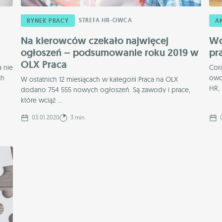
STREFA HR-OWCA
RYNEK PRACY
A
Na kierowców czekało najwięcej
Wd
ogłoszeń – podsumowanie roku 2019 w
pr
OLX Praca
 nie
Cor
ch
owc
W ostatnich 12 miesiącach w kategorii Praca na OLX
HR, 
dodano 754 555 nowych ogłoszeń. Są zawody i prace,
które wciąż ...
03.01.2020
3 min.
0