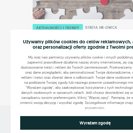
STREFA HR-OWCA
AKTUALNOŚCI I TRENDY
Przygotowanie strategii – z czym to s
Używamy plików cookies do celów reklamowych, an
je
oraz personalizacji oferty zgodnie z Twoimi pr
Najważniejsza zasada, jeśli chodzi o przygotowanie
My oraz nasi partnerzy używamy plików cookie i innych podobnyc
strategii powinna brzmieć: praca nad strategią ma sen
zapewnić prawidłowe działanie naszej strony internetowej, jej cią
dostosowanie treści i reklam do Twoich zainteresowań. Przetwarzamy u
tylko i wyłącznie wtedy, jeśli jest ...
oraz dane przeglądarki, aby personalizować Twoje doświadczenie, 
reklam i treści oraz zbierać dane o odbiorcach. Twoje dane osobowe
01.01.2020
3 min.
na podstawie Twojej zgody lub naszego prawnie uzasadnionego intere
"Wyrażam zgodę", aby zaakceptować korzystanie z tych technologii
danych osobowych w opisanych celach. Jeśli chcesz dowiedzieć się wię
zarządzaniu swoimi preferencjami, kliknij "Więcej opcji". Pamiętaj, że
zmienić swoją decyzję i wycofać zgodę. Szczegółowe informacje znaj
prywatności
.
Grupa OLX sp. z o.o.
Niezbędne do funkcjonowania strony
Wyrażam zgodę
ul. Królowej Jadwigi 43
61-872 Poznań