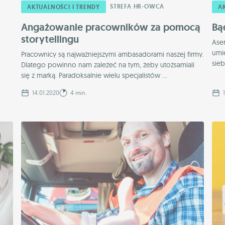
STREFA HR-OWCA
AKTUALNOŚCI I TRENDY
A
Angażowanie pracowników za pomocą
Bą
storytellingu
Aser
umi
Pracownicy są najważniejszymi ambasadorami naszej firmy.
sieb
Dlatego powinno nam zależeć na tym, żeby utożsamiali
się z marką. Paradoksalnie wielu specjalistów ...
14.01.2020
4 min.
1