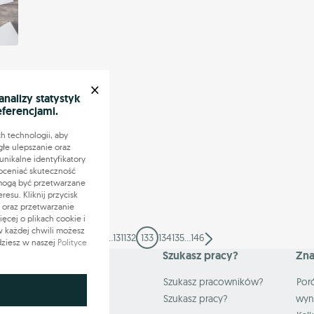
×
ię
alizy statystyk
eferencjami.
h technologii, aby
s
głe ulepszanie oraz
nikalne identyfikatory
oceniać skuteczność
 mogą być przetwarzane
su. Kliknij przycisk
 oraz przetwarzanie
cej o plikach cookie i
 w każdej chwili możesz
1
…
131
132
133
134
135
…
146
dziesz w naszej
Polityce
Mapa serwisu
Szukasz pracy?
Zna
W pracy
Szukasz pracowników?
Por
Rynek Pracy
Szukasz pracy?
wyn