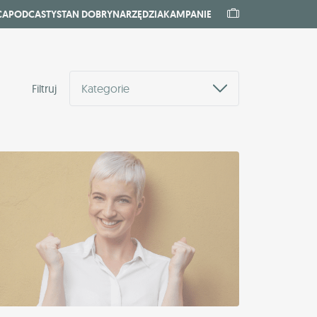
CA
PODCASTY
STAN DOBRY
NARZĘDZIA
KAMPANIE
Filtruj
Kategorie