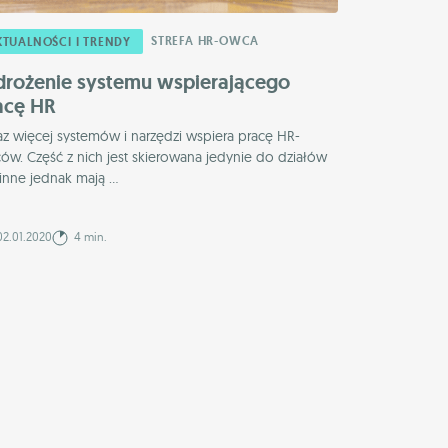
STREFA HR-OWCA
KTUALNOŚCI I TRENDY
rożenie systemu wspierającego
acę HR
az więcej systemów i narzędzi wspiera pracę HR-
ów. Część z nich jest skierowana jedynie do działów
inne jednak mają ...
2.01.2020
4 min.