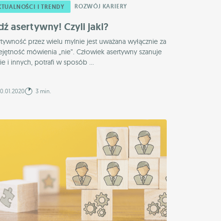
ROZWÓJ KARIERY
KTUALNOŚCI I TRENDY
dź asertywny! Czyli jaki?
tywność przez wielu mylnie jest uważana wyłącznie za
ejętność mówienia „nie”. Człowiek asertywny szanuje
ie i innych, potrafi w sposób ...
0.01.2020
3 min.