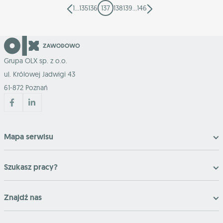
1
…
135
136
137
138
139
…
146
Grupa OLX sp. z o.o.
ul. Królowej Jadwigi 43
61-872 Poznań
Mapa serwisu
Szukasz pracy?
Znajdź nas