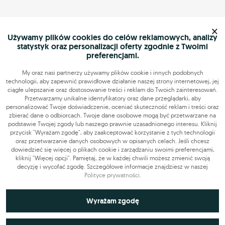
×
Używamy plików cookies do celów reklamowych, analizy
statystyk oraz personalizacji oferty zgodnie z Twoimi
preferencjami.
My oraz nasi partnerzy używamy plików cookie i innych podobnych
technologii, aby zapewnić prawidłowe działanie naszej strony internetowej, jej
ciągłe ulepszanie oraz dostosowanie treści i reklam do Twoich zainteresowań.
Przetwarzamy unikalne identyfikatory oraz dane przeglądarki, aby
personalizować Twoje doświadczenie, oceniać skuteczność reklam i treści oraz
zbierać dane o odbiorcach. Twoje dane osobowe mogą być przetwarzane na
podstawie Twojej zgody lub naszego prawnie uzasadnionego interesu. Kliknij
przycisk "Wyrażam zgodę", aby zaakceptować korzystanie z tych technologii
oraz przetwarzanie danych osobowych w opisanych celach. Jeśli chcesz
dowiedzieć się więcej o plikach cookie i zarządzaniu swoimi preferencjami,
kliknij "Więcej opcji". Pamiętaj, że w każdej chwili możesz zmienić swoją
decyzję i wycofać zgodę. Szczegółowe informacje znajdziesz w naszej
Polityce prywatności
.
Niezbędne do funkcjonowania strony
Wyrażam zgodę
Technicznie niezbędne pliki cookie odgrywają kluczową rolę w
Wykorzystywane do analiz statystycznych i