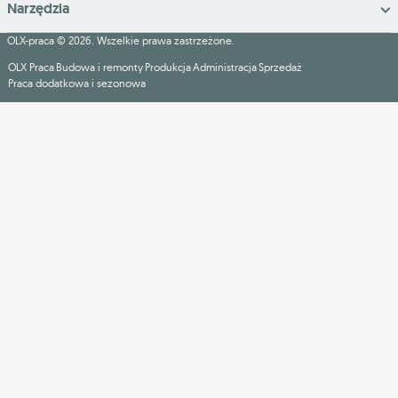
Narzędzia
OLX-praca © 2026. Wszelkie prawa zastrzeżone.
OLX Praca
Budowa i remonty
Produkcja
Administracja
Sprzedaż
Praca dodatkowa i sezonowa