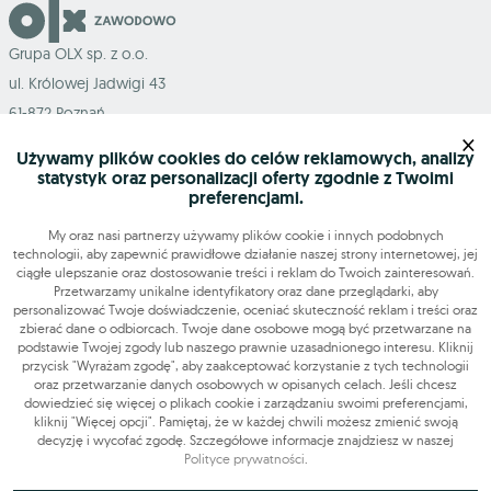
Grupa OLX sp. z o.o.
ul. Królowej Jadwigi 43
61-872 Poznań
×
Używamy plików cookies do celów reklamowych, analizy
statystyk oraz personalizacji oferty zgodnie z Twoimi
preferencjami.
Mapa serwisu
My oraz nasi partnerzy używamy plików cookie i innych podobnych
technologii, aby zapewnić prawidłowe działanie naszej strony internetowej, jej
ciągłe ulepszanie oraz dostosowanie treści i reklam do Twoich zainteresowań.
Szukasz pracy?
Przetwarzamy unikalne identyfikatory oraz dane przeglądarki, aby
personalizować Twoje doświadczenie, oceniać skuteczność reklam i treści oraz
zbierać dane o odbiorcach. Twoje dane osobowe mogą być przetwarzane na
podstawie Twojej zgody lub naszego prawnie uzasadnionego interesu. Kliknij
Znajdź nas
przycisk "Wyrażam zgodę", aby zaakceptować korzystanie z tych technologii
oraz przetwarzanie danych osobowych w opisanych celach. Jeśli chcesz
dowiedzieć się więcej o plikach cookie i zarządzaniu swoimi preferencjami,
Narzędzia
kliknij "Więcej opcji". Pamiętaj, że w każdej chwili możesz zmienić swoją
decyzję i wycofać zgodę. Szczegółowe informacje znajdziesz w naszej
Polityce prywatności
.
OLX-praca © 2026. Wszelkie prawa zastrzeżone.