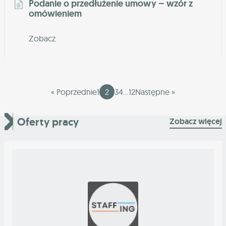
Podanie o przedłużenie umowy – wzór z
omówieniem
Zobacz
« Poprzednie
1
2
3
4
…
12
Następne »
Oferty pracy
Zobacz więcej