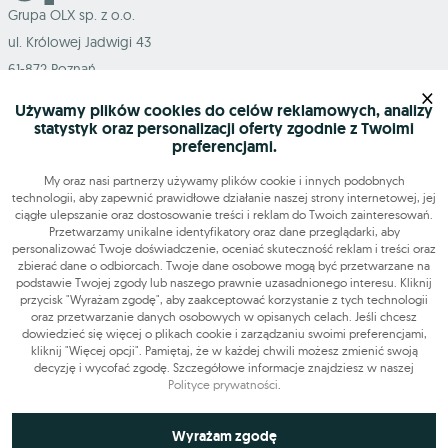
Grupa OLX sp. z o.o.
ul. Królowej Jadwigi 43
61-872 Poznań
×
Używamy plików cookies do celów reklamowych, analizy
statystyk oraz personalizacji oferty zgodnie z Twoimi
preferencjami.
Mapa serwisu
My oraz nasi partnerzy używamy plików cookie i innych podobnych
technologii, aby zapewnić prawidłowe działanie naszej strony internetowej, jej
ciągłe ulepszanie oraz dostosowanie treści i reklam do Twoich zainteresowań.
Szukasz pracy?
Przetwarzamy unikalne identyfikatory oraz dane przeglądarki, aby
personalizować Twoje doświadczenie, oceniać skuteczność reklam i treści oraz
zbierać dane o odbiorcach. Twoje dane osobowe mogą być przetwarzane na
podstawie Twojej zgody lub naszego prawnie uzasadnionego interesu. Kliknij
Znajdź nas
przycisk "Wyrażam zgodę", aby zaakceptować korzystanie z tych technologii
oraz przetwarzanie danych osobowych w opisanych celach. Jeśli chcesz
dowiedzieć się więcej o plikach cookie i zarządzaniu swoimi preferencjami,
Narzędzia
kliknij "Więcej opcji". Pamiętaj, że w każdej chwili możesz zmienić swoją
decyzję i wycofać zgodę. Szczegółowe informacje znajdziesz w naszej
Polityce prywatności
.
OLX-praca © 2026. Wszelkie prawa zastrzeżone.
OLX Praca
Budowa i remonty
Produkcja
Administracja
Sprzedaż
Niezbędne do funkcjonowania strony
Wyrażam zgodę
Praca dodatkowa i sezonowa