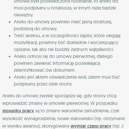
umowa była poświadczona notarialnie, to aneks też
musi podpisany u notariusza, w innym razie będzie
nieważny.
Aneks do umowy powinien mieć jasną strukturę,
podobną do umowy.
Treść aneksu, a w szczególności zapisy, które ulegają
modyfikacji, powinny być dokładnie i wyczerpująco
opisane, tak aby nie budziły żadnych wątpliwości.
Aneks odnosi się do umowy pierwotnej, dlatego
powinien zawierać informację pozwalającą
zidentyfikować ów dokument.
Aneks jest aktem oświadczenia woli, zatem musi być
podpisany przez obie strony.
Aneks do umowy zwykle sporządza się, gdy strony chcą
wprowadzić zmiany w umowie pierwotnej. W przypadku
stosunku pracy
są to zmiany warunków zatrudnienia, czyli
wysokość wynagrodzenia, nowe stanowisko (np. otrzymane
w wyniku awansu), skorygowany
wymiar czasu pracy
(np. z