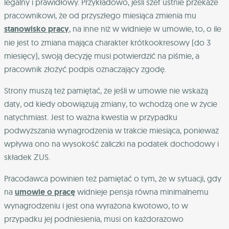
legalny i prawidłowy. Przykładowo, jeśli szef ustnie przekaże
pracownikowi, że od przyszłego miesiąca zmienia mu
stanowisko pracy
, na inne niż w widnieje w umowie, to, o ile
nie jest to zmiana mająca charakter krótkookresowy (do 3
miesięcy), swoją decyzję musi potwierdzić na piśmie, a
pracownik złożyć podpis oznaczający zgodę.
Strony muszą też pamiętać, że jeśli w umowie nie wskażą
daty, od kiedy obowiązują zmiany, to wchodzą one w życie
natychmiast. Jest to ważna kwestia w przypadku
podwyższania wynagrodzenia w trakcie miesiąca, ponieważ
wpływa ono na wysokość zaliczki na podatek dochodowy i
składek ZUS.
Pracodawca powinien też pamiętać o tym, że w sytuacji, gdy
na
umowie o pracę
widnieje pensja równa minimalnemu
wynagrodzeniu i jest ona wyrażona kwotowo, to w
przypadku jej podniesienia, musi on każdorazowo