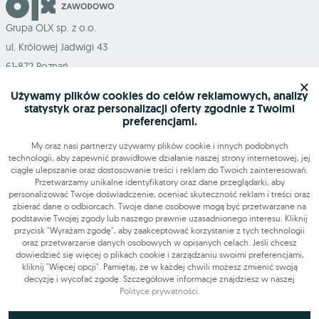
Grupa OLX sp. z o.o.
ul. Królowej Jadwigi 43
61-872 Poznań
×
Używamy plików cookies do celów reklamowych, analizy
statystyk oraz personalizacji oferty zgodnie z Twoimi
preferencjami.
Mapa serwisu
My oraz nasi partnerzy używamy plików cookie i innych podobnych
technologii, aby zapewnić prawidłowe działanie naszej strony internetowej, jej
ciągłe ulepszanie oraz dostosowanie treści i reklam do Twoich zainteresowań.
Szukasz pracy?
Przetwarzamy unikalne identyfikatory oraz dane przeglądarki, aby
personalizować Twoje doświadczenie, oceniać skuteczność reklam i treści oraz
zbierać dane o odbiorcach. Twoje dane osobowe mogą być przetwarzane na
podstawie Twojej zgody lub naszego prawnie uzasadnionego interesu. Kliknij
Znajdź nas
przycisk "Wyrażam zgodę", aby zaakceptować korzystanie z tych technologii
oraz przetwarzanie danych osobowych w opisanych celach. Jeśli chcesz
dowiedzieć się więcej o plikach cookie i zarządzaniu swoimi preferencjami,
Narzędzia
kliknij "Więcej opcji". Pamiętaj, że w każdej chwili możesz zmienić swoją
decyzję i wycofać zgodę. Szczegółowe informacje znajdziesz w naszej
Polityce prywatności
.
OLX-praca © 2026. Wszelkie prawa zastrzeżone.
OLX Praca
Budowa i remonty
Produkcja
Administracja
Sprzedaż