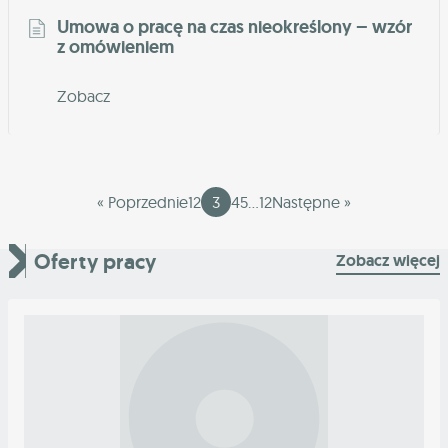
Umowa o pracę na czas nieokreślony – wzór
z omówieniem
Zobacz
« Poprzednie
1
2
3
4
5
…
12
Następne »
Oferty pracy
Zobacz więcej