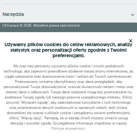
Narzędzia
OLX-praca © 2026. Wszelkie prawa zastrzeżone.
OLX Praca
Budowa i remonty
Produkcja
Administracja
Sprzedaż
×
Praca dodatkowa i sezonowa
Używamy plików cookies do celów reklamowych, analizy
statystyk oraz personalizacji oferty zgodnie z Twoimi
preferencjami.
My oraz nasi partnerzy używamy plików cookie i innych podobnych
technologii, aby zapewnić prawidłowe działanie naszej strony internetowej, jej
ciągłe ulepszanie oraz dostosowanie treści i reklam do Twoich zainteresowań.
Przetwarzamy unikalne identyfikatory oraz dane przeglądarki, aby
personalizować Twoje doświadczenie, oceniać skuteczność reklam i treści oraz
zbierać dane o odbiorcach. Twoje dane osobowe mogą być przetwarzane na
podstawie Twojej zgody lub naszego prawnie uzasadnionego interesu. Kliknij
przycisk "Wyrażam zgodę", aby zaakceptować korzystanie z tych technologii
oraz przetwarzanie danych osobowych w opisanych celach. Jeśli chcesz
dowiedzieć się więcej o plikach cookie i zarządzaniu swoimi preferencjami,
kliknij "Więcej opcji". Pamiętaj, że w każdej chwili możesz zmienić swoją
decyzję i wycofać zgodę. Szczegółowe informacje znajdziesz w naszej
Polityce prywatności
.