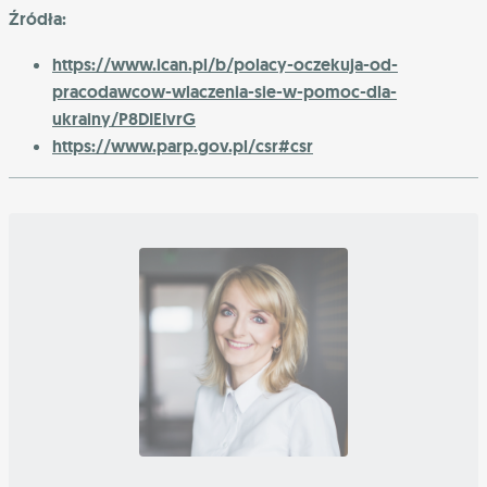
Źródła:
https://www.ican.pl/b/polacy-oczekuja-od-
pracodawcow-wlaczenia-sie-w-pomoc-dla-
ukrainy/P8DIEIvrG
https://www.parp.gov.pl/csr#csr