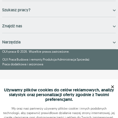
Szukasz pracy?
Znajdź nas
Narzędzia
OLX-praca © 2026. Wszelkie prawa zastrzeżone.
OLX Praca
Budowa i remonty
Produkcja
Administracja
Sprzedaż
Praca dodatkowa i sezonowa
×
Używamy plików cookies do celów reklamowych, analizy
statystyk oraz personalizacji oferty zgodnie z Twoimi
preferencjami.
My oraz nasi partnerzy używamy plików cookie i innych podobnych
technologii, aby zapewnić prawidłowe działanie naszej strony internetowej, jej
ciągłe ulepszanie oraz dostosowanie treści i reklam do Twoich zainteresowań.