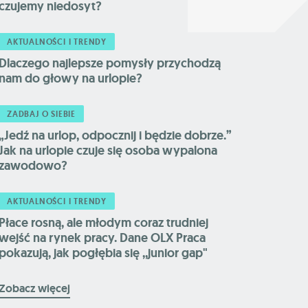
czujemy niedosyt?
AKTUALNOŚCI I TRENDY
Dlaczego najlepsze pomysły przychodzą
nam do głowy na urlopie?
ZADBAJ O SIEBIE
„Jedź na urlop, odpocznij i będzie dobrze.”
Jak na urlopie czuje się osoba wypalona
zawodowo?
AKTUALNOŚCI I TRENDY
Płace rosną, ale młodym coraz trudniej
wejść na rynek pracy. Dane OLX Praca
pokazują, jak pogłębia się ,,junior gap"
Zobacz więcej