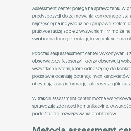
Assessment center polega na sprawdzeniu w pr
predyspozycji do zajmowania konkretnego stanowi
najczęściej na indywidualne i grupowe. Celem 
praktyce radzą sobie z wyzwaniami. Mimo że na
swobodną formą rekrutacji, to w praktyce ma okr
Podczas sesji assessment center wykonywaniu za
obserwatorzy (asesorzy), którzy obserwują wska
wszystkich kryteria, które odnoszą się do konkr
podstawie oceniają potencjalnych kandydatów, 
otrzymują jasną informację, jak poszczególni u
W trakcie assessment center można weryfikowa
sprawdzają zdolności komunikacyjne, otwartość,
podejście do rozwiązywania problemów.
Metoda assessment cen