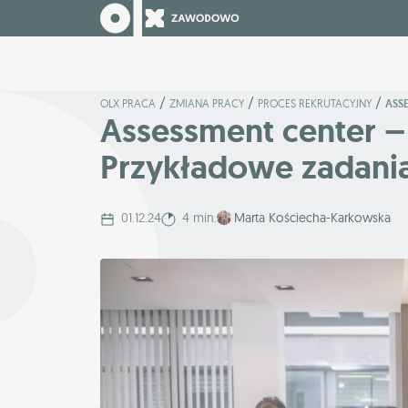
/
/
/
OLX PRACA
ZMIANA PRACY
PROCES REKRUTACYJNY
ASS
Assessment center – 
Przykładowe zadani
01.12.24
4 min.
Marta Kościecha-Karkowska