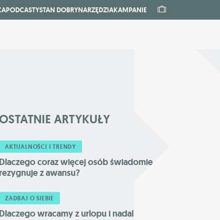
CA
PODCASTY
STAN DOBRY
NARZĘDZIA
KAMPANIE
OSTATNIE
ARTYKUŁY
AKTUALNOŚCI I TRENDY
Dlaczego coraz więcej osób świadomie
rezygnuje z awansu?
ZADBAJ O SIEBIE
Dlaczego wracamy z urlopu i nadal