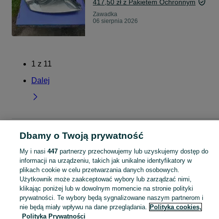
417,50 zł z Pakietem Ochronnym
Zawadka
06 sierpnia 2026
1
z
11
Dalej
Strona główna
Podkarpackie
Zawadka
Dbamy o Twoją prywatność
My i nasi
447
partnerzy przechowujemy lub uzyskujemy dostęp do
KATEGORIA
informacji na urządzeniu, takich jak unikalne identyfikatory w
plikach cookie w celu przetwarzania danych osobowych.
Użytkownik może zaakceptować wybory lub zarządzać nimi,
Skorzystaj z największego serwisu ogłoszeniowego - Zawadka i okolice! Kupuj to, czego pragniesz i sprzedawaj to, czego już nie potrzebujesz!
Zobacz Więc
klikając poniżej lub w dowolnym momencie na stronie polityki
prywatności. Te wybory będą sygnalizowane naszym partnerom i
Mapa kategorii
nie będą miały wpływu na dane przeglądania.
Polityka cookies,
Polityka Prywatności
Mapa miejscowości