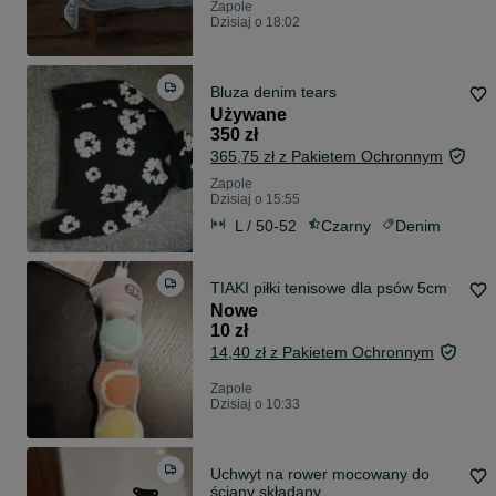
Zapole
Dzisiaj o 18:02
Bluza denim tears
Używane
350 zł
365,75 zł z Pakietem Ochronnym
Zapole
Dzisiaj o 15:55
L / 50-52
Czarny
Denim
TIAKI piłki tenisowe dla psów 5cm
Nowe
10 zł
14,40 zł z Pakietem Ochronnym
Zapole
Dzisiaj o 10:33
Uchwyt na rower mocowany do
ściany składany