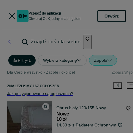
Przejdź do aplikacji
Otwórz
Otwieraj OLX jednym tapnięciem
Znajdź coś dla siebie
Filtry
·
1
Wybierz kategorię
Zapole
Dla Ciebie wszystko - Zapole i okolice!
Zobacz Więc
ZNALEŹLIŚMY 167 OGŁOSZEŃ
Jak pozycjonowane są ogłoszenia?
Obrus biały 120/155 Nowy
Nowe
10 zł
14,33 zł z Pakietem Ochronnym