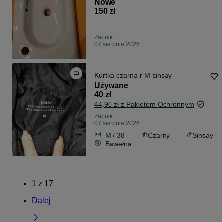
Nowe
150 zł
Zapole
07 sierpnia 2026
Kurtka czarna r M sinsay
Używane
40 zł
44,90 zł z Pakietem Ochronnym
Zapole
07 sierpnia 2026
M / 38
Czarny
Sinsay
Bawełna
1
z
17
Dalej