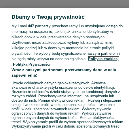
Dbamy o Twoją prywatność
Strona główna
Mazowieckie
Zapole
My i nasi
447
partnerzy przechowujemy lub uzyskujemy dostęp do
informacji na urządzeniu, takich jak unikalne identyfikatory w
KATEGORIA
plikach cookie w celu przetwarzania danych osobowych.
Użytkownik może zaakceptować wybory lub zarządzać nimi,
Skorzystaj z największego serwisu ogłoszeniowego - Zapole i okolice! Kupuj to, czego pragniesz i sprzedawaj to, czego już nie potrzebujesz!
Zobacz Więc
klikając poniżej lub w dowolnym momencie na stronie polityki
prywatności. Te wybory będą sygnalizowane naszym partnerom i
nie będą miały wpływu na dane przeglądania.
Polityka cookies,
Mapa kategorii
Polityka Prywatności
Mapa miejscowości
Wraz z naszymi partnerami przetwarzamy dane w celu
zapewnienia:
Mapa ministron
Popularne wyszukiwania
Użycie dokładnych danych geolokalizacyjnych. Aktywne
skanowanie charakterystyki urządzenia do celów identyfikacji.
Rozumienie odbiorców dzięki statystyce lub kombinacji danych z
różnych źródeł. Przechowywanie informacji na urządzeniu lub
dostęp do nich. Pomiar efektywności reklam. Rozwój i ulepszanie
usług. Tworzenie profili w celu personalizacji treści. Tworzenie
profili w celu spersonalizowanych reklam. Wykorzystywanie
ograniczonych danych do wyboru reklam. Wykorzystywanie
ograniczonych danych do wyboru treści. Pomiar efektywności
treści. Wykorzystanie profili do wyboru spersonalizowanych reklam.
Wykorzystywanie profili w celu doboru spersonalizowanych treści.