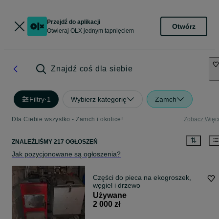
Przejdź do aplikacji
Otwórz
Otwieraj OLX jednym tapnięciem
Znajdź coś dla siebie
Filtry
·
1
Wybierz kategorię
Zamch
Dla Ciebie wszystko - Zamch i okolice!
Zobacz Więc
ZNALEŹLIŚMY 217 OGŁOSZEŃ
Jak pozycjonowane są ogłoszenia?
Części do pieca na ekogroszek,
węgiel i drzewo
Używane
2 000 zł