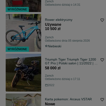
Zamch
Odświeżono dzisiaj o 14:31
WYRÓŻNIONE
Rower elektryczny
Używane
10 500 zł
Zamch
Odświeżono dnia 05 sierpnia 2026
Niebieski
WYRÓŻNIONE
Triumph Tiger Triumph Tiger 1200
GT Pro | Polski salon | 11/2022 | 21
321 km | FV
58 000 zł
Zamch
Odświeżono dzisiaj o 17:11
2022
Karta pokemon: Arceus VSTAR
Nowe