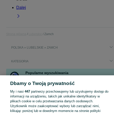
Dalej
Strona główna
Lubelskie
Zamch
POLSKA » LUBELSKIE » ZAMCH
KATEGORIA
Popularne wyszukiwania
kukirin g2
działka
kukirin
renault megane
Dbamy o Twoją prywatność
hulajnoga kukirin
owies
ziemia
tunele foliowe
My i nasi
447
partnerzy przechowujemy lub uzyskujemy dostęp do
Zobacz Więcej
informacji na urządzeniu, takich jak unikalne identyfikatory w
plikach cookie w celu przetwarzania danych osobowych.
Użytkownik może zaakceptować wybory lub zarządzać nimi,
Skorzystaj z największego serwisu ogłoszeniowego - Zamch i okolice! Kupuj to, czego pragniesz i sprzedawaj to, czego już nie potrzebujesz!
Zobacz Więc
klikając poniżej lub w dowolnym momencie na stronie polityki