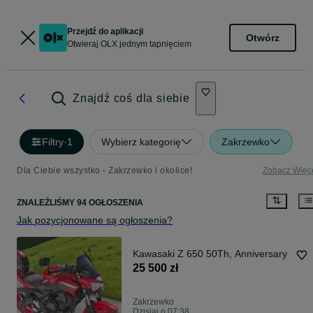
Przejdź do aplikacji
Otwórz
Otwieraj OLX jednym tapnięciem
Znajdź coś dla siebie
Filtry
·
1
Wybierz kategorię
Zakrzewko
Dla Ciebie wszystko - Zakrzewko i okolice!
Zobacz Więc
ZNALEŹLIŚMY 94 OGŁOSZENIA
Jak pozycjonowane są ogłoszenia?
Kawasaki Z 650 50Th, Anniversary
25 500 zł
Zakrzewko
Dzisiaj o 07:38