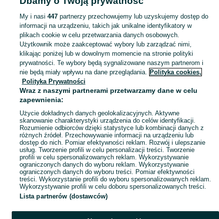
Dbamy o Twoją prywatność
Strona główna
Kujawsko-pomorskie
Zakrzewko
My i nasi
447
partnerzy przechowujemy lub uzyskujemy dostęp do
informacji na urządzeniu, takich jak unikalne identyfikatory w
KATEGORIA
plikach cookie w celu przetwarzania danych osobowych.
Użytkownik może zaakceptować wybory lub zarządzać nimi,
Skorzystaj z największego serwisu ogłoszeniowego - Zakrzewko i okolice! Kupuj to, czego pragniesz i sprzedawaj to, czego już nie potrzebujesz!
Zobacz Więc
klikając poniżej lub w dowolnym momencie na stronie polityki
prywatności. Te wybory będą sygnalizowane naszym partnerom i
nie będą miały wpływu na dane przeglądania.
Polityka cookies,
Mapa kategorii
Polityka Prywatności
Mapa miejscowości
Wraz z naszymi partnerami przetwarzamy dane w celu
zapewnienia:
Mapa ministron
Użycie dokładnych danych geolokalizacyjnych. Aktywne
Popularne wyszukiwania
skanowanie charakterystyki urządzenia do celów identyfikacji.
Rozumienie odbiorców dzięki statystyce lub kombinacji danych z
różnych źródeł. Przechowywanie informacji na urządzeniu lub
dostęp do nich. Pomiar efektywności reklam. Rozwój i ulepszanie
usług. Tworzenie profili w celu personalizacji treści. Tworzenie
profili w celu spersonalizowanych reklam. Wykorzystywanie
ograniczonych danych do wyboru reklam. Wykorzystywanie
ograniczonych danych do wyboru treści. Pomiar efektywności
treści. Wykorzystanie profili do wyboru spersonalizowanych reklam.
Wykorzystywanie profili w celu doboru spersonalizowanych treści.
Lista partnerów (dostawców)