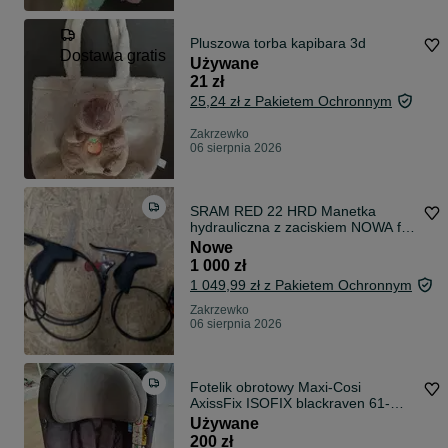
Pluszowa torba kapibara 3d
Dostawa gratis
Używane
21 zł
25,24 zł z Pakietem Ochronnym
Zakrzewko
06 sierpnia 2026
SRAM RED 22 HRD Manetka
hydrauliczna z zaciskiem NOWA flat
mount
Nowe
1 000 zł
1 049,99 zł z Pakietem Ochronnym
Zakrzewko
06 sierpnia 2026
Fotelik obrotowy Maxi-Cosi
AxissFix ISOFIX blackraven 61-
105cm
Używane
200 zł