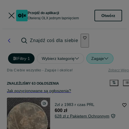
Przejdź do aplikacji
Otwórz
Otwieraj OLX jednym tapnięciem
Znajdź coś dla siebie
Filtry
·
1
Wybierz kategorię
Zagaje
Dla Ciebie wszystko - Zagaje i okolice!
Zobacz Więc
ZNALEŹLIŚMY 63 OGŁOSZENIA
Jak pozycjonowane są ogłoszenia?
2zl z 1983 r czas PRL
600 zł
628 zł z Pakietem Ochronnym