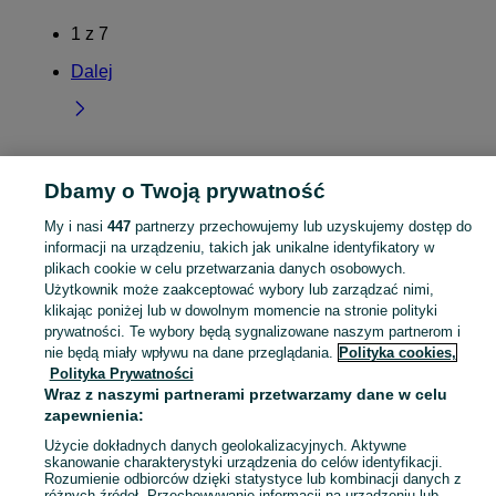
1
z
7
Dalej
Dbamy o Twoją prywatność
Strona główna
Świętokrzyskie
Zagaje
My i nasi
447
partnerzy przechowujemy lub uzyskujemy dostęp do
KATEGORIA
informacji na urządzeniu, takich jak unikalne identyfikatory w
plikach cookie w celu przetwarzania danych osobowych.
Użytkownik może zaakceptować wybory lub zarządzać nimi,
Skorzystaj z największego serwisu ogłoszeniowego - Zagaje i okolice! Kupuj to, czego pragniesz i sprzedawaj to, czego już nie potrzebujesz!
Zobacz Więc
klikając poniżej lub w dowolnym momencie na stronie polityki
prywatności. Te wybory będą sygnalizowane naszym partnerom i
Mapa kategorii
nie będą miały wpływu na dane przeglądania.
Polityka cookies,
Polityka Prywatności
Mapa miejscowości
Wraz z naszymi partnerami przetwarzamy dane w celu
Mapa ministron
zapewnienia:
Popularne wyszukiwania
Użycie dokładnych danych geolokalizacyjnych. Aktywne
skanowanie charakterystyki urządzenia do celów identyfikacji.
Rozumienie odbiorców dzięki statystyce lub kombinacji danych z
różnych źródeł. Przechowywanie informacji na urządzeniu lub