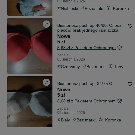
05 sierpnia 2026
Niebieski
Pozostałe
Koronka
Biustonosz push up 40/90, C, bez
pleców, brak jednego ramiączka
Nowe
5 zł
8,68 zł z Pakietem Ochronnym
Zagaje
05 sierpnia 2026
Czerwony
Bez marki
Inny
Biustonosz push up, 34/75 C
Nowe
5 zł
8,68 zł z Pakietem Ochronnym
Zagaje
05 sierpnia 2026
Biały
Bez marki
Koronka