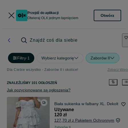
Przejdź do aplikacji
Otwórz
Otwieraj OLX jednym tapnięciem
Znajdź coś dla siebie
Filtry
·
1
Wybierz kategorię
Zaborów II
Dla Ciebie wszystko - Zaborów II i okolice!
Zobacz Więc
ZNALEŹLIŚMY 101 OGŁOSZEŃ
Jak pozycjonowane są ogłoszenia?
Biała sukienka w falbany XL. Dekolt
Używane
120 zł
127,70 zł z Pakietem Ochronnym
Zaborów II