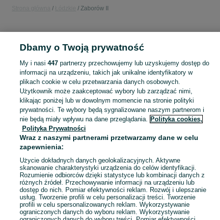
Strona główna
Łódzkie
Zaborów II
KATEGORIA
Dbamy o Twoją prywatność
Popularne wyszukiwania
My i nasi
447
partnerzy przechowujemy lub uzyskujemy dostęp do
komoda
informacji na urządzeniu, takich jak unikalne identyfikatory w
plikach cookie w celu przetwarzania danych osobowych.
Użytkownik może zaakceptować wybory lub zarządzać nimi,
Skorzystaj z największego serwisu ogłoszeniowego - Zaborów II i okolice! Kupuj to, czego pragniesz i sprzedawaj to, czego już nie potrzebujesz!
Zobacz Więc
klikając poniżej lub w dowolnym momencie na stronie polityki
prywatności. Te wybory będą sygnalizowane naszym partnerom i
nie będą miały wpływu na dane przeglądania.
Polityka cookies,
Mapa kategorii
Polityka Prywatności
Mapa miejscowości
Wraz z naszymi partnerami przetwarzamy dane w celu
Mapa ministron
zapewnienia:
Popularne wyszukiwania
Użycie dokładnych danych geolokalizacyjnych. Aktywne
skanowanie charakterystyki urządzenia do celów identyfikacji.
Rozumienie odbiorców dzięki statystyce lub kombinacji danych z
różnych źródeł. Przechowywanie informacji na urządzeniu lub
dostęp do nich. Pomiar efektywności reklam. Rozwój i ulepszanie
usług. Tworzenie profili w celu personalizacji treści. Tworzenie
profili w celu spersonalizowanych reklam. Wykorzystywanie
ograniczonych danych do wyboru reklam. Wykorzystywanie
ograniczonych danych do wyboru treści. Pomiar efektywności