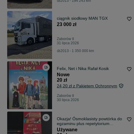
2013 - 194 243 km
ciągnik siodłowy MAN TGX
23 000 zł
Zaborów II
31 lipca 2026
2013 - 1 350 000 km
Felix, Net i Nika Rafał Kosik
Nowe
20 zł
24,20 zł z Pakietem Ochronnym
Zaborów II
30 lipca 2026
Okazja! Ósmoklasisty powtórka do
egzaminu plus repetytorium
gimnazjali
Używane