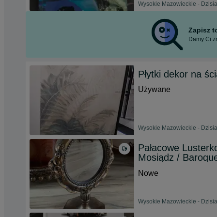
Wysokie Mazowieckie - Dzisia
Zapisz 
Damy Ci zn
Płytki dekor na ś
Używane
Wysokie Mazowieckie - Dzisia
Pałacowe Lusterko
Mosiądz / Baroque
Nowe
Wysokie Mazowieckie - Dzisia