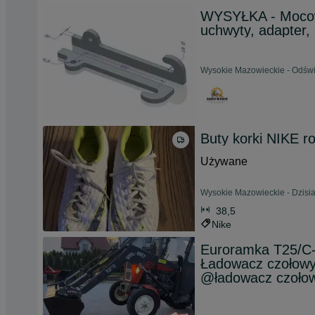
WYSYŁKA - Mocowa
uchwyty, adapter,
Wysokie Mazowieckie - Odświ
Buty korki NIKE r
Używane
Wysokie Mazowieckie - Dzisia
38,5
Nike
Euroramka T25/
Ładowacz czoło
@ładowacz czoło