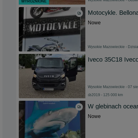
Wysokie Mazowieckie - Odświ
WYRÓŻNIONE
Motocykle. Bellon
Nowe
Wysokie Mazowieckie - Dzisia
Iveco 35C18 Ivec
Wysokie Mazowieckie - 07 si
2019 - 125 000 km
W glebinach ocea
Nowe