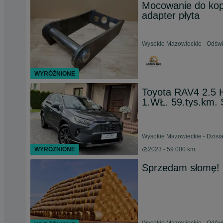
Mocowanie do kop
adapter płyta
Wysokie Mazowieckie - Odświ
WYRÓŻNIONE
Toyota RAV4 2.5 H
1.WŁ. 59.tys.km.
Wysokie Mazowieckie - Dzisia
WYRÓŻNIONE
2023 - 59 000 km
Sprzedam słomę! D