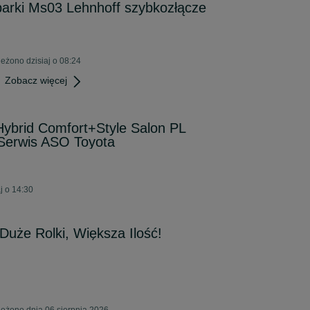
arki Ms03 Lehnhoff szybkozłącze
eżono dzisiaj o 08:24
Zobacz więcej
ybrid Comfort+Style Salon PL
 Serwis ASO Toyota
j o 14:30
uże Rolki, Większa Ilość!