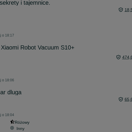
sekrety i tajemnice.
18,
j o 18:17
y Xiaomi Robot Vacuum S10+
474,
j o 18:06
ar dluga
65,
j o 18:04
Różowy
Inny