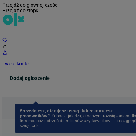
Przejdź do głównej części
Przejdź do stopki
Czat
Twoje konto
Dodaj ogłoszenie
Dla biznesu
opens in a new tab
Sprzedajesz, oferujesz usługi lub rekrutujesz
pracowników?
Zobacz, jak dzięki naszym rozwiązaniom dl
firm możesz dotrzeć do milionów użytkowników — i osiągną
swoje cele.