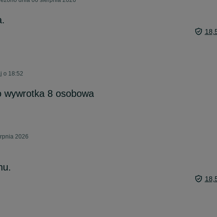
eżono dnia 06 sierpnia 2026
a.
18,
j o 18:52
o wywrotka 8 osobowa
erpnia 2026
nu.
18,