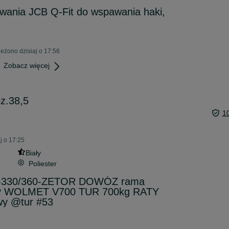
nia JCB Q-Fit do wspawania haki,
eżono dzisiaj o 17:56
Zobacz więcej
oz.38,5
1
j o 17:25
Biały
Poliester
C-330/360-ZETOR DOWÓZ rama
wy WOLMET V700 TUR 700kg RATY
wy @tur #53