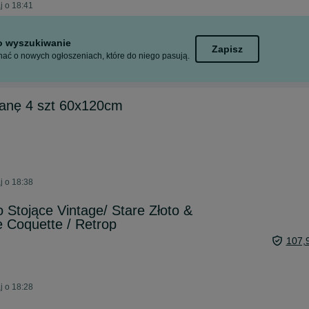
j o 18:41
to wyszukiwanie
Zapisz
ać o nowych ogłoszeniach, które do niego pasują.
cianę 4 szt 60x120cm
j o 18:38
 Stojące Vintage/ Stare Złoto &
 Coquette / Retrop
107,
j o 18:28