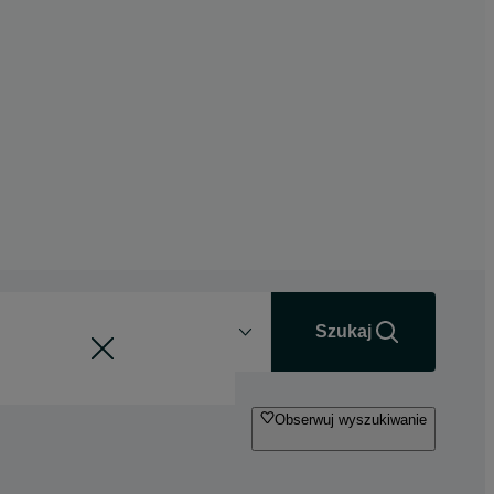
Odległość
+0 km
Szukaj
Obserwuj wyszukiwanie