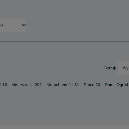
Sortuj:
Wyb
ł
15
Motoryzacja
202
Nieruchomości
31
Praca
23
Dom i Ogród