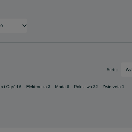
Sortuj:
Wyb
m i Ogród
6
Elektronika
3
Moda
6
Rolnictwo
22
Zwierzęta
1