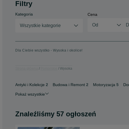
Filtry
Kategoria
Cena
Wszystkie kategorie
Dla Ciebie wszystko - Wysoka i okolice!
Strona główna
Pomorskie
Wysoka
Antyki i Kolekcje
2
Budowa i Remont
2
Motoryzacja
5
Do
Pokaż wszystkie
Znaleźliśmy 57 ogłoszeń