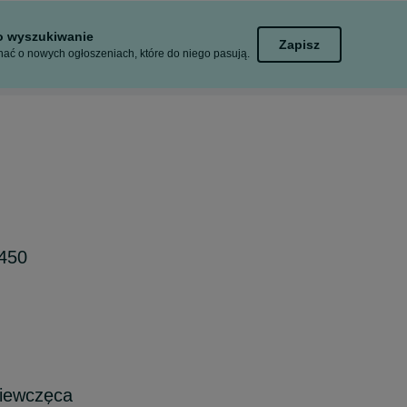
to wyszukiwanie
Zapisz
ać o nowych ogłoszeniach, które do niego pasują.
450
ziewczęca