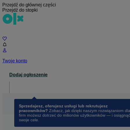
Przejdź do głównej części
Przejdź do stopki
Czat
Twoje konto
Dodaj ogłoszenie
Dla biznesu
opens in a new tab
Sprzedajesz, oferujesz usługi lub rekrutujesz
pracowników?
Zobacz, jak dzięki naszym rozwiązaniom dl
firm możesz dotrzeć do milionów użytkowników — i osiągną
swoje cele.