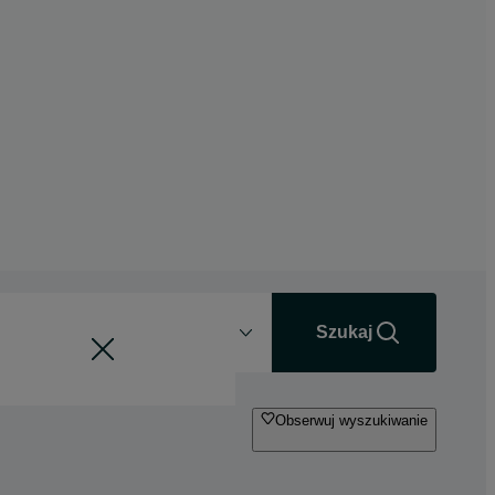
Odległość
+0 km
Szukaj
Obserwuj wyszukiwanie