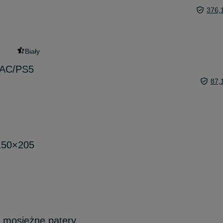
376,
Biały
MAC/PS5
87,
150×205
 mosiężne patery