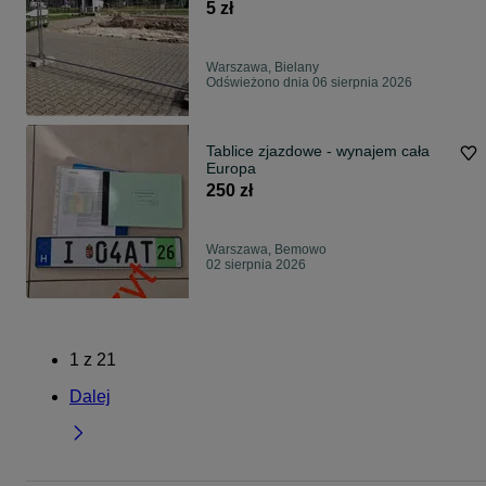
od ręki
5 zł
Warszawa, Bielany
Odświeżono dnia 06 sierpnia 2026
Tablice zjazdowe - wynajem cała
Europa
250 zł
Warszawa, Bemowo
02 sierpnia 2026
1
z
21
Dalej