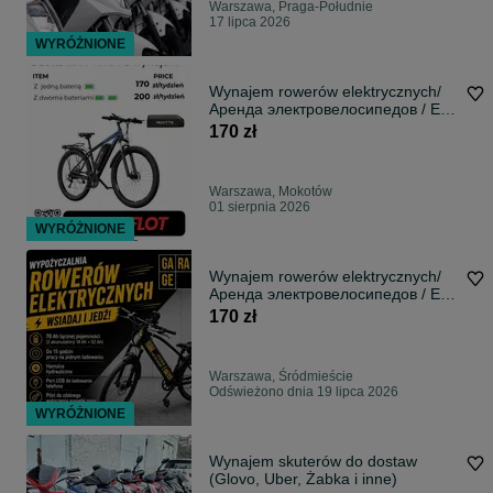
Warszawa, Praga-Południe
17 lipca 2026
WYRÓŻNIONE
Wynajem rowerów elektrycznych/
Аренда электровелосипедов / E-
bike rent
170 zł
Warszawa, Mokotów
01 sierpnia 2026
WYRÓŻNIONE
Wynajem rowerów elektrycznych/
Аренда электровелосипедов / E-
bike rent
170 zł
Warszawa, Śródmieście
Odświeżono dnia 19 lipca 2026
WYRÓŻNIONE
Wynajem skuterów do dostaw
(Glovo, Uber, Żabka i inne)