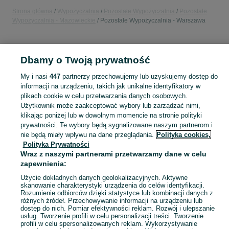
Strona główna
Wypożyczalnia
Pozostałe Wypożyczalnia
Pozostałe
Wypożyczalnia - Mazowieckie
Pozostałe Wypożyczalnia - Warszawa
POLSKA » MAZOWIECKIE » WARSZAWA
Dbamy o Twoją prywatność
KATEGORIA
My i nasi
447
partnerzy przechowujemy lub uzyskujemy dostęp do
informacji na urządzeniu, takich jak unikalne identyfikatory w
plikach cookie w celu przetwarzania danych osobowych.
Skorzystaj z największego serwisu ogłoszeniowego - Warszawa i okolice! - kupuj lub sprzedawaj jeszcze wygodniej w kategorii Pozostałe Wypożyczalnia!
Zobacz Więc
Użytkownik może zaakceptować wybory lub zarządzać nimi,
klikając poniżej lub w dowolnym momencie na stronie polityki
Mapa kategorii
prywatności. Te wybory będą sygnalizowane naszym partnerom i
nie będą miały wpływu na dane przeglądania.
Polityka cookies,
Mapa miejscowości
Polityka Prywatności
Mapa ministron
Wraz z naszymi partnerami przetwarzamy dane w celu
zapewnienia:
Popularne wyszukiwania
Użycie dokładnych danych geolokalizacyjnych. Aktywne
skanowanie charakterystyki urządzenia do celów identyfikacji.
Rozumienie odbiorców dzięki statystyce lub kombinacji danych z
różnych źródeł. Przechowywanie informacji na urządzeniu lub
dostęp do nich. Pomiar efektywności reklam. Rozwój i ulepszanie
usług. Tworzenie profili w celu personalizacji treści. Tworzenie
profili w celu spersonalizowanych reklam. Wykorzystywanie