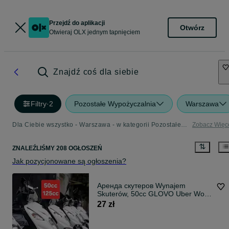
Przejdź do aplikacji
Otwórz
Otwieraj OLX jednym tapnięciem
Znajdź coś dla siebie
Filtry
·
2
Pozostałe Wypożyczalnia
Warszawa
Dla Ciebie wszystko - Warszawa - w kategorii Pozostałe Wypożyczalnia
Zobacz Więc
ZNALEŹLIŚMY 208 OGŁOSZEŃ
Jak pozycjonowane są ogłoszenia?
Аренда скутеров Wynajem
Skuterów, 50cc GLOVO Uber Wolt
Bolt
27 zł