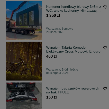
Kontener handlowy biurowy 3x6m z
WC, aneks kuchenny, klimatyzacja
- Wynajem - transport
1 350 zł
Warszawa, Bemowo
20 lipca 2026
Wynajem Talaria Komodo –
Elektryczny Cross Motocykl Enduro
400 zł
Warszawa, Śródmieście
06 sierpnia 2026
Wynajem bagażników rowerowych
na hak THULE
150 zł