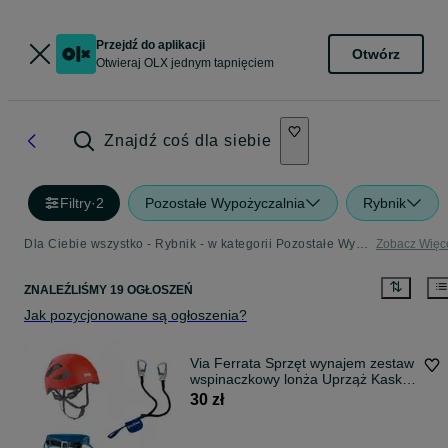
Przejdź do aplikacji
Otwórz
Otwieraj OLX jednym tapnięciem
Znajdź coś dla siebie
Filtry
·
2
Pozostałe Wypożyczalnia
Rybnik
Dla Ciebie wszystko - Rybnik - w kategorii Pozostałe Wypożyczalnia
Zobacz Więc
ZNALEŹLIŚMY 19 OGŁOSZEŃ
Jak pozycjonowane są ogłoszenia?
Via Ferrata Sprzęt wynajem zestaw
wspinaczkowy lonża Uprząż Kask 5
SZT
30 zł