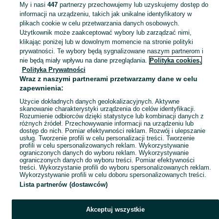
My i nasi
447
partnerzy przechowujemy lub uzyskujemy dostęp do
informacji na urządzeniu, takich jak unikalne identyfikatory w
KATEGORIA
plikach cookie w celu przetwarzania danych osobowych.
Użytkownik może zaakceptować wybory lub zarządzać nimi,
klikając poniżej lub w dowolnym momencie na stronie polityki
Skorzystaj z największego serwisu ogłoszeniowego - Rybnik i okolice! - kupuj lub sprzedawaj jeszcze wygodniej w kategorii Pozostałe Wypożyczalnia!
Zobacz Więc
prywatności. Te wybory będą sygnalizowane naszym partnerom i
nie będą miały wpływu na dane przeglądania.
Polityka cookies,
Mapa kategorii
Polityka Prywatności
Mapa miejscowości
Wraz z naszymi partnerami przetwarzamy dane w celu
zapewnienia:
Mapa ministron
Użycie dokładnych danych geolokalizacyjnych. Aktywne
Popularne wyszukiwania
skanowanie charakterystyki urządzenia do celów identyfikacji.
Rozumienie odbiorców dzięki statystyce lub kombinacji danych z
różnych źródeł. Przechowywanie informacji na urządzeniu lub
dostęp do nich. Pomiar efektywności reklam. Rozwój i ulepszanie
usług. Tworzenie profili w celu personalizacji treści. Tworzenie
profili w celu spersonalizowanych reklam. Wykorzystywanie
ograniczonych danych do wyboru reklam. Wykorzystywanie
ograniczonych danych do wyboru treści. Pomiar efektywności
treści. Wykorzystanie profili do wyboru spersonalizowanych reklam.
Wykorzystywanie profili w celu doboru spersonalizowanych treści.
Lista partnerów (dostawców)
Akceptuj wszystkie