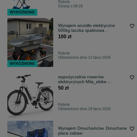
Rybnik
Dzisiaj o 09:26
WYRÓŻNIONE
Wynajem wozidło elektryczne
500kg taczka spalinowa
wypożyczalnia
100 zł
Rybnik
Odświeżono dnia 12 lipca 2026
WYRÓŻNIONE
wypożyczalnia rowerów
elektrycznych Mila_ebike -
Gaszowice
50 zł
Rybnik
Odświeżono dnia 29 lipca 2026
Wynajem Dmuchańców. Dmuchane
place zabaw.