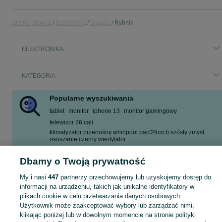
Strona główna
Elektronika
Śląskie
Rybnik
ELEKTRONIKA
KATEGORIA
Popularne wyszukiwania
tablet
monitor
iphone 13
monitor gamingowy
telewizor 36 cali
klimatyzator przenośny whirlpool pacf29co b szósty zmysł
osuszanie czarny wentylator
telewizor 36 cale
monitor 32 cale
Dbamy o Twoją prywatność
Zobacz Więcej
My i nasi
447
partnerzy przechowujemy lub uzyskujemy dostęp do
informacji na urządzeniu, takich jak unikalne identyfikatory w
Zobacz Więc
Sprzedaż elektroniki Rybnik ▶️ szeroki wybór modeli i marek ✅ Nowe i używane oferty w atrakcyjnych cenach ☝ Sprawdź ogłoszenia online na OLX.pl!
plikach cookie w celu przetwarzania danych osobowych.
Użytkownik może zaakceptować wybory lub zarządzać nimi,
klikając poniżej lub w dowolnym momencie na stronie polityki
Mapa kategorii