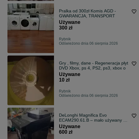
Pralka od 300zł Komis AGD -
GWARANCJA, TRANSPORT
Używane
300 zł
Rybnik
Odświeżono dnia 06 sierpnia 2026
Gry , filmy, dane - Regeneracja płyt
DVD Xbox, ps 4, PS2, ps3, xbox o
Używane
10 zł
Rybnik
Odświeżono dnia 06 sierpnia 2026
DeLonghi Magnifica Evo
ECAM290.61.B – mało używany +
2 filtry
Używane
600 zł