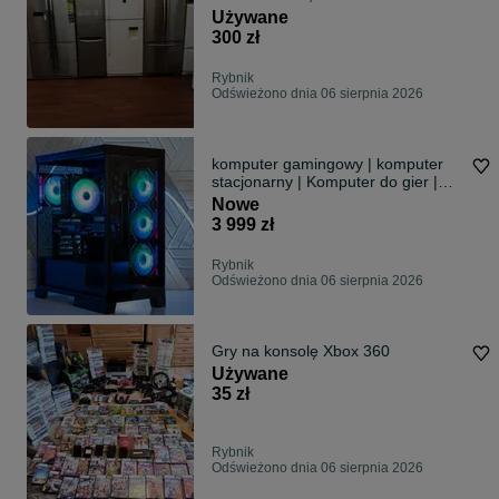
Używane
300 zł
Rybnik
Odświeżono dnia 06 sierpnia 2026
komputer gamingowy | komputer
stacjonarny | Komputer do gier |
ddr5 | Ryzen 5 | możliwe 32gb ram
Nowe
ddr5 & ssd 1tb | komputer do
3 999 zł
fortnite cs |
Rybnik
Odświeżono dnia 06 sierpnia 2026
Gry na konsolę Xbox 360
Używane
35 zł
Rybnik
Odświeżono dnia 06 sierpnia 2026