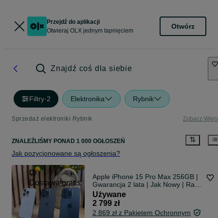
Przejdź do aplikacji
Otwórz
Otwieraj OLX jednym tapnięciem
Znajdź coś dla siebie
Filtry
·
2
Elektronika
Rybnik
Sprzedaż elektroniki Rybnik
Zobacz Więc
ZNALEŹLIŚMY
PONAD
1 000 OGŁOSZEŃ
Jak pozycjonowane są ogłoszenia?
Apple iPhone 15 Pro Max 256GB |
Dostawa gratis
Gwarancja 2 lata | Jak Nowy | Raty
0%
Używane
2 799 zł
2 869 zł z Pakietem Ochronnym