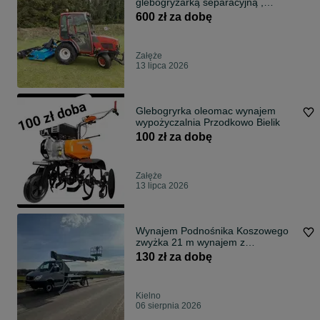
glebogryzarką separacyjną ,
glebogryzarka separacyjna
600 zł za dobę
Załęże
13 lipca 2026
Glebogryrka oleomac wynajem
wypożyczalnia Przodkowo Bielik
100 zł za dobę
Załęże
13 lipca 2026
Wynajem Podnośnika Koszowego
zwyżka 21 m wynajem z
operatorem 130 zł/h
130 zł za dobę
Kielno
06 sierpnia 2026