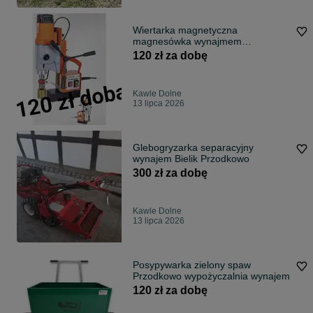
Wiertarka magnetyczna
magnesówka wynajmem
wypożyczalnia Bielik Przodko
120 zł za dobę
Kawle Dolne
13 lipca 2026
Glebogryzarka separacyjny
wynajem Bielik Przodkowo
300 zł za dobę
Kawle Dolne
13 lipca 2026
Posypywarka zielony spaw
Przodkowo wypożyczalnia wynajem
120 zł za dobę