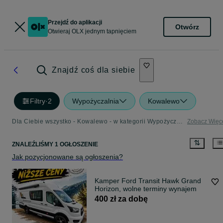
Przejdź do aplikacji
Otwórz
Otwieraj OLX jednym tapnięciem
Znajdź coś dla siebie
Filtry
·
2
Wypożyczalnia
Kowalewo
Dla Ciebie wszystko - Kowalewo - w kategorii Wypożyczalnia
Zobacz Więc
ZNALEŹLIŚMY 1 OGŁOSZENIE
Jak pozycjonowane są ogłoszenia?
Kamper Ford Transit Hawk Grand
Horizon, wolne terminy wynajem
400 zł za dobę