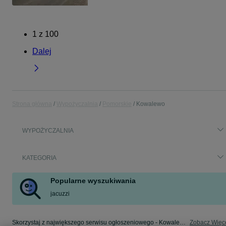
1
z
100
Dalej
Strona główna
Wypożyczalnia
Pomorskie
Kowalewo
WYPOŻYCZALNIA
KATEGORIA
Popularne wyszukiwania
jacuzzi
Skorzystaj z największego serwisu ogłoszeniowego - Kowalewo i okolice! - kupuj lub sprzedawaj jeszcze wygodniej w kategorii Wypożyczalnia!
Zobacz Więc