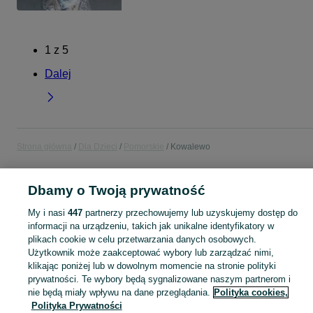
1
z
5
Dalej
Strona główna
Dla Dzieci
Pomorskie
Kowalewo
DLA DZIECI
Dbamy o Twoją prywatność
My i nasi
447
partnerzy przechowujemy lub uzyskujemy dostęp do
KATEGORIA
informacji na urządzeniu, takich jak unikalne identyfikatory w
plikach cookie w celu przetwarzania danych osobowych.
Użytkownik może zaakceptować wybory lub zarządzać nimi,
Zakupy dla Twojej pociechy mogą być dziecinnie proste! Znajdź to, czego potrzebujesz w kategorii Dla Dzieci na OLX - Kowalewo i okolice!
Zobacz Więc
klikając poniżej lub w dowolnym momencie na stronie polityki
prywatności. Te wybory będą sygnalizowane naszym partnerom i
Mapa kategorii
nie będą miały wpływu na dane przeglądania.
Polityka cookies,
Polityka Prywatności
Mapa miejscowości