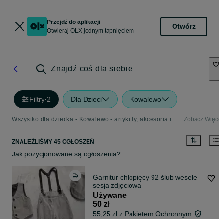
Przejdź do aplikacji
Otwórz
Otwieraj OLX jednym tapnięciem
Znajdź coś dla siebie
Filtry
·
2
Dla Dzieci
Kowalewo
Wszystko dla dziecka - Kowalewo - artykuły, akcesoria i zabawki dla dzieci w Twojej okolicy
Zobacz Więc
ZNALEŹLIŚMY 45 OGŁOSZEŃ
Jak pozycjonowane są ogłoszenia?
Garnitur chłopięcy 92 ślub wesele
sesja zdjęciowa
Używane
50 zł
55,25 zł z Pakietem Ochronnym