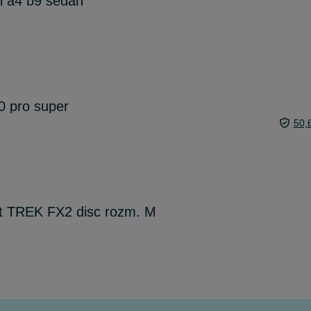
i a4 b9 sedan
0 pro super
50,
it TREK FX2 disc rozm. M