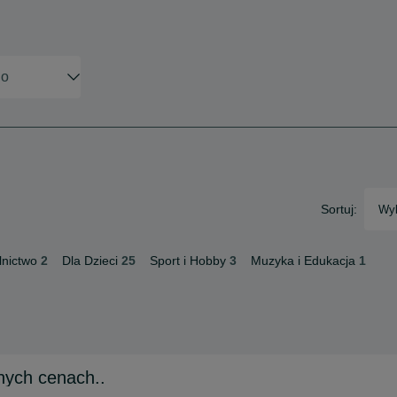
Sortuj:
Wyb
lnictwo
2
Dla Dzieci
25
Sport i Hobby
3
Muzyka i Edukacja
1
jnych cenach..