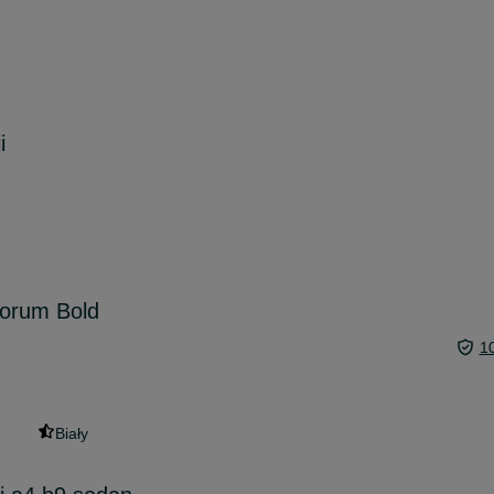
i
Forum Bold
1
Biały