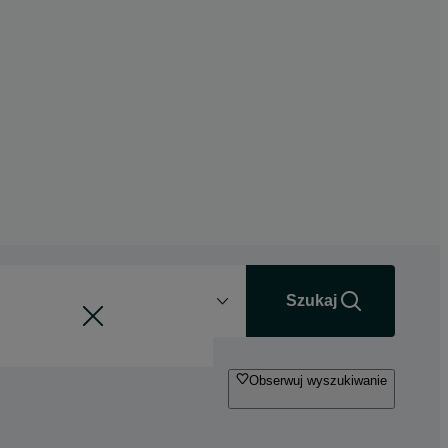
Odległość
+0 km
Szukaj
Obserwuj wyszukiwanie