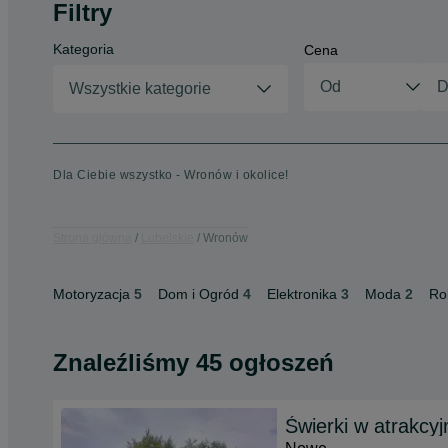
Filtry
Kategoria
Cena
Wszystkie kategorie
Dla Ciebie wszystko - Wronów i okolice!
Strona główna
Lubelskie
Wronów
Motoryzacja
5
Dom i Ogród
4
Elektronika
3
Moda
2
Ro
Znaleźliśmy 45 ogłoszeń
Świerki w atrakcy